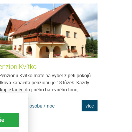
enzion Kvítko
Chalupa U Š
Penzionu Kvítko máte na výběr z pěti pokojů.
Potřebujete si od
lková kapacita penzionu je 18 lůžek. Každý
relaxovat, mít kl
koj je laděn do jiného barevného tónu,
Nic Vám nebrání
povídajícího...
u...
na: 950 Kč za osobu / noc
více
Cena: 350 Kč za
še