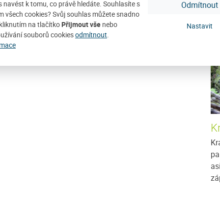
ás navést k tomu, co právě hledáte. Souhlasíte s
Odmítnout
D
m všech cookies? Svůj souhlas můžete snadno
kliknutím na tlačítko
Přijmout vše
nebo
Nastavit
užívání souborů cookies
odmítnout
.
rmace
K
Kr
pa
as
zá