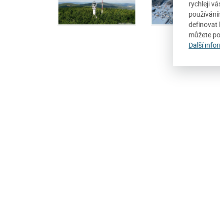
rychleji v
používání
definovat 
můžete po
Další info