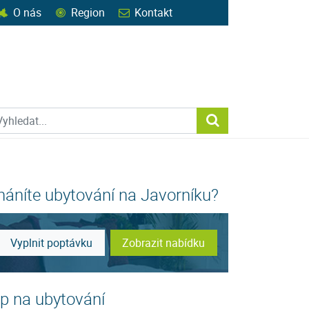
O nás
Region
Kontakt
ohledat web
Vyhledat...
háníte ubytování na Javorníku?
Vyplnit poptávku
Zobrazit nabídku
ip na ubytování