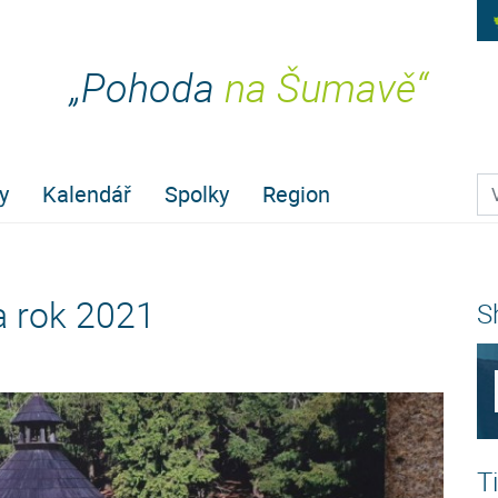
„Pohoda
na Šumavě“
Pr
y
Kalendář
Spolky
Region
a rok 2021
S
T