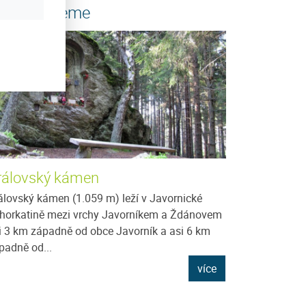
oporučujeme
rálovský kámen
álovský kámen (1.059 m) leží v Javornické
horkatině mezi vrchy Javorníkem a Ždánovem
i 3 km západně od obce Javorník a asi 6 km
padně od...
více