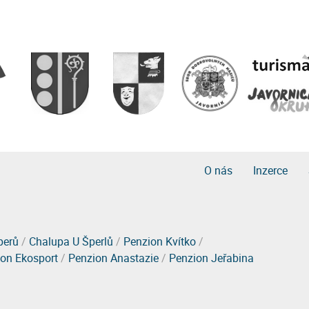
O nás
Inzerce
perů
/
Chalupa U Šperlů
/
Penzion Kvítko
/
on Ekosport
/
Penzion Anastazie
/
Penzion Jeřabina