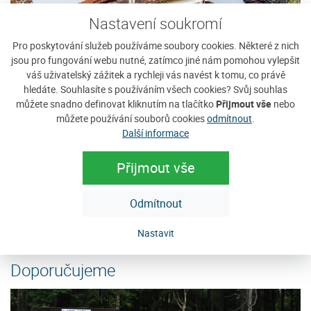
Nastavení soukromí
Pro poskytování služeb používáme soubory cookies. Některé z nich
jsou pro fungování webu nutné, zatímco jiné nám pomohou vylepšit
váš uživatelský zážitek a rychleji vás navést k tomu, co právě
hledáte. Souhlasíte s používáním všech cookies? Svůj souhlas
můžete snadno definovat kliknutím na tlačítko
Přijmout vše
nebo
Hotel Krásná Vyhlídka
P
můžete používání souborů cookies
odmítnout
.
Další informace
ít
Hotel Krásná Vyhlídka (960 m n.m.) se jako jediný na
Ne
e
východní straně hory Javorník (1066 m n. m.) může
u
Přijmout vše
pochlubit jedinečnou polohou umožňující...
tu
Cena: 510 Kč za osobu / noc
C
Odmítnout
e
více
Nastavit
Doporučujeme