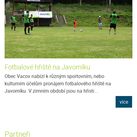
Fotbalové hřiště na Javorníku
Obec Vacov nabízí k různým sportovním, nebo
kulturním účelům pronájem fotbalového hřiště na
Javorníku. V zimním období jsou na hřisti...
více
Partneři