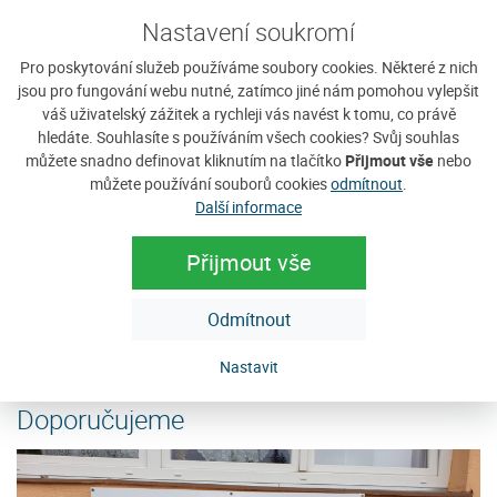
Nastavení soukromí
Pro poskytování služeb používáme soubory cookies. Některé z nich
jsou pro fungování webu nutné, zatímco jiné nám pomohou vylepšit
váš uživatelský zážitek a rychleji vás navést k tomu, co právě
hledáte. Souhlasíte s používáním všech cookies? Svůj souhlas
můžete snadno definovat kliknutím na tlačítko
Přijmout vše
nebo
Ubytování u Kašperů
H
můžete používání souborů cookies
odmítnout
.
Další informace
Nabízíme ubytování v rodinném apartmánu v krásném
Ho
prostředí Šumavy. Ubytování na Javorníku je vhodné nejen
vý
Přijmout vše
pro Vaši letní dovolenou, kdy můžete...
po
Cena: 350 Kč za osobu / noc
C
Odmítnout
e
více
Nastavit
Doporučujeme