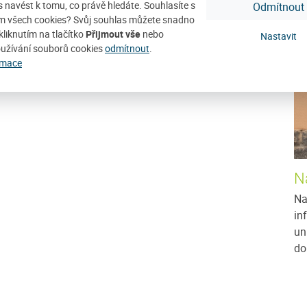
ší na Vaši návštěvu!
ás navést k tomu, co právě hledáte. Souhlasíte s
Odmítnout
D
m všech cookies? Svůj souhlas můžete snadno
kliknutím na tlačítko
Přijmout vše
nebo
Nastavit
užívání souborů cookies
odmítnout
.
rmace
N
Na
in
un
do