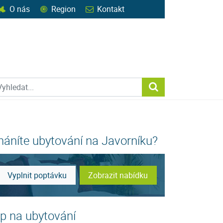
O nás
Region
Kontakt
ohledat web
Vyhledat...
háníte ubytování na Javorníku?
Vyplnit poptávku
Zobrazit nabídku
ip na ubytování