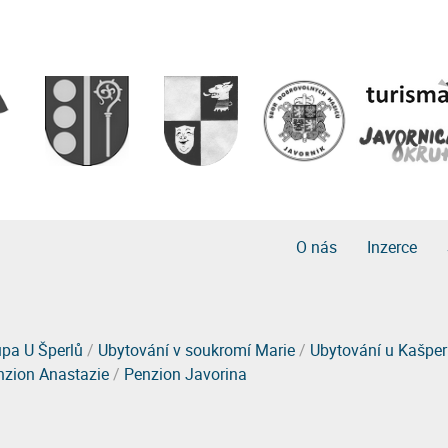
O nás
Inzerce
pa U Šperlů
/
Ubytování v soukromí Marie
/
Ubytování u Kašpe
nzion Anastazie
/
Penzion Javorina