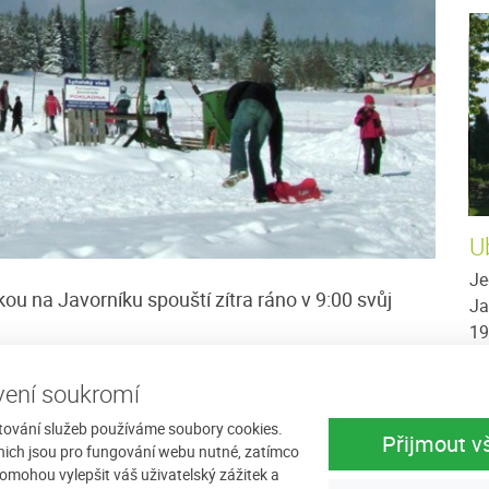
Ubytování u Kašperů
U
ného
Nabízíme ubytování v rodinném apartmánu v
Je
ou na Javorníku spouští zítra ráno v 9:00 svůj
národního
krásném prostředí Šumavy. Ubytování na
Ja
y
Javorníku je vhodné nejen pro Vaši letní
19
dovolenou, kdy můžete...
sv
 informaci o spuštění dětského provázkového vleku a
ení soukromí
více
Cena: 350 Kč za osobu / noc
více
Ce
tování služeb používáme soubory cookies.
Přijmout v
 jeho spuštění Vás budeme včas informovat.
nich jsou pro fungování webu nutné, zatímco
omohou vylepšit váš uživatelský zážitek a