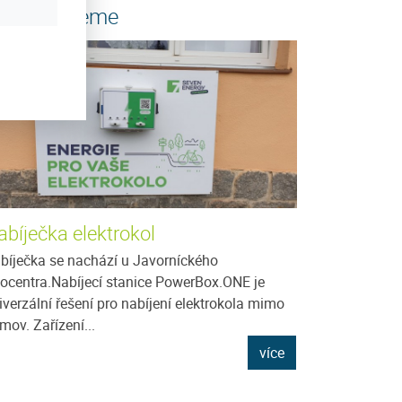
oporučujeme
abíječka elektrokol
bíječka se nachází u Javorníckého
focentra.Nabíjecí stanice PowerBox.ONE je
iverzální řešení pro nabíjení elektrokola mimo
mov. Zařízení...
více