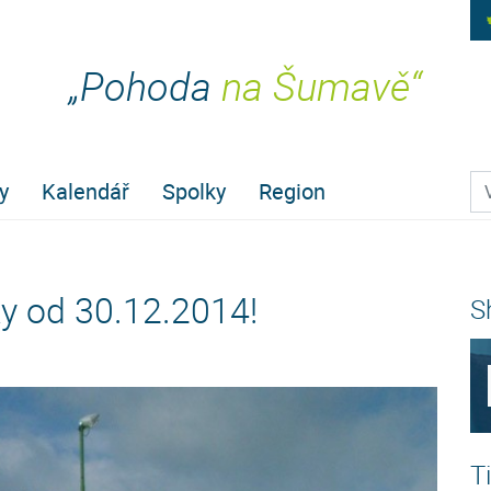
„Pohoda
na Šumavě“
Pr
y
Kalendář
Spolky
Region
ky od 30.12.2014!
S
T