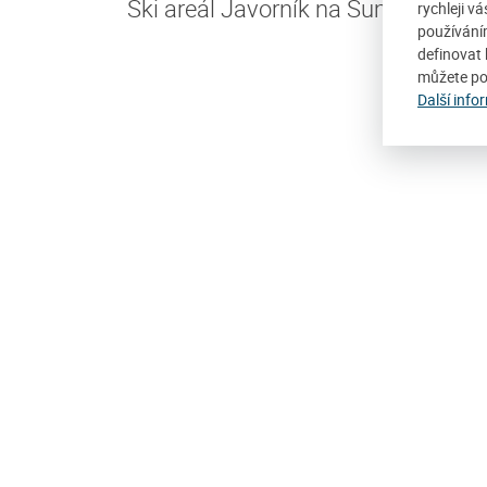
Ski areál Javorník na Šumavě se tě
rychleji v
používání
definovat 
můžete po
Další info