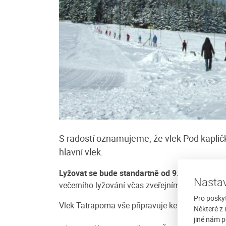
Penzion Ekosport
 chatkami pro 4
Nekuřácký penzion je posazen do klid
S radostí oznamujeme, že vlek Pod kapličk
borníky, všechny, kteří
prostředí těsně u hranic šumavského 
hlavní vlek.
ěláci se mohou vrátit do
parku stranou od hlavní turistické tras
Strakonice - Vacov -...
Lyžovat se bude standartně od 9.00 do 16.00
,
Nastav
 noc
více
Cena: 900 Kč za osobu / noc
večerního lyžování včas zveřejníme.
Pro posky
Vlek Tatrapoma vše připravuje ke spuštění i o
Některé z 
jiné nám p