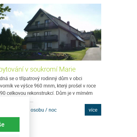
bytování v soukromí Marie
Ubytování v
Bejčka
dná se o třípatrový rodinný dům v obci
vorník ve výšce 960 mnm, který prošel v roce
Javorník je dom
90 celkovou rekonstrukcí. Dům je v mírném
1066 m.n.m., na
ahu s pěkným...
Kašperskými hor
mnoho...
na: 550 Kč za osobu / noc
více
Cena: 300 Kč za
še