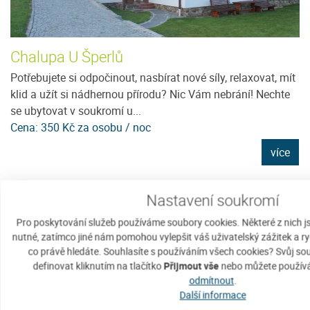
Chalupa U Šperlů
T
Potřebujete si odpočinout, nasbírat nové síly, relaxovat, mít
T
klid a užít si nádhernou přírodu? Nic Vám nebrání! Nechte
os
se ubytovat v soukromí u...
př
Cena: 350 Kč za osobu / noc
Ce
e
více
Nastavení soukromí
Doporučujeme
Pro poskytování služeb používáme soubory cookies. Některé z nich 
nutné, zatímco jiné nám pomohou vylepšit váš uživatelský zážitek a ry
co právě hledáte. Souhlasíte s používáním všech cookies? Svůj s
definovat kliknutím na tlačítko
Přijmout vše
nebo můžete používá
odmítnout
.
Další informace