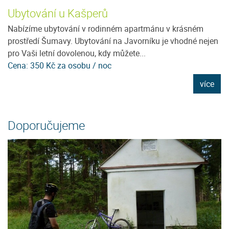
Ubytování u Kašperů
U
ít
Nabízíme ubytování v rodinném apartmánu v krásném
J
e
prostředí Šumavy. Ubytování na Javorníku je vhodné nejen
m
pro Vaši letní dovolenou, kdy můžete...
ho
Cena: 350 Kč za osobu / noc
C
e
více
Doporučujeme