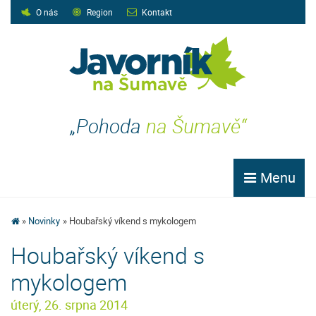
O nás
Region
Kontakt
„Pohoda
na Šumavě“
Menu
Novinky
Houbařský víkend s mykologem
Houbařský víkend s
mykologem
úterý, 26. srpna 2014