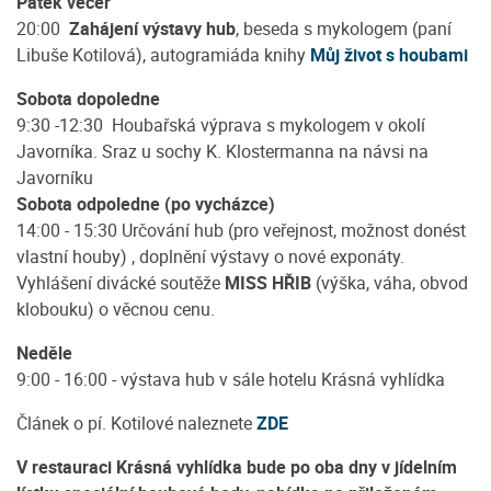
Pátek večer
20:00
Zahájení výstavy hub
, beseda s mykologem (paní
Libuše Kotilová), autogramiáda knihy
Můj život s houbami
Sobota dopoledne
9:30 -12:30 Houbařská výprava s mykologem v okolí
Javorníka. Sraz u sochy K. Klostermanna na návsi na
Javorníku
Sobota odpoledne (po vycházce)
14:00 - 15:30 Určování hub (pro veřejnost, možnost donést
vlastní houby) , doplnění výstavy o nové exponáty.
Vyhlášení divácké soutěže
MISS HŘIB
(výška, váha, obvod
klobouku) o věcnou cenu.
Neděle
9:00 - 16:00 - výstava hub v sále hotelu Krásná vyhlídka
Článek o pí. Kotilové naleznete
ZDE
V restauraci Krásná vyhlídka bude po oba dny v jídelním