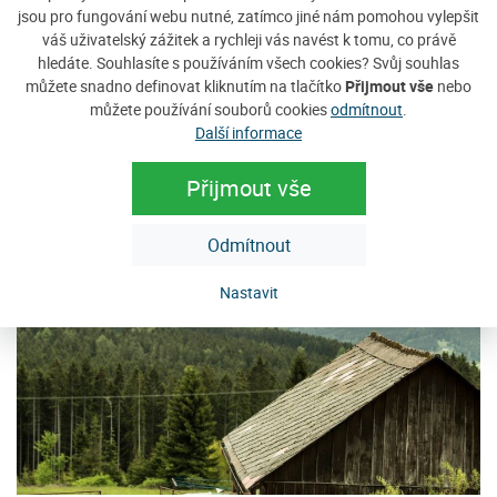
jsou pro fungování webu nutné, zatímco jiné nám pomohou vylepšit
váš uživatelský zážitek a rychleji vás navést k tomu, co právě
hledáte. Souhlasíte s používáním všech cookies? Svůj souhlas
Vyplnit poptávku
můžete snadno definovat kliknutím na tlačítko
Přijmout vše
nebo
můžete používání souborů cookies
odmítnout
.
Zobrazit nabídku
Další informace
Přijmout vše
Tip na ubytování
Odmítnout
Nastavit