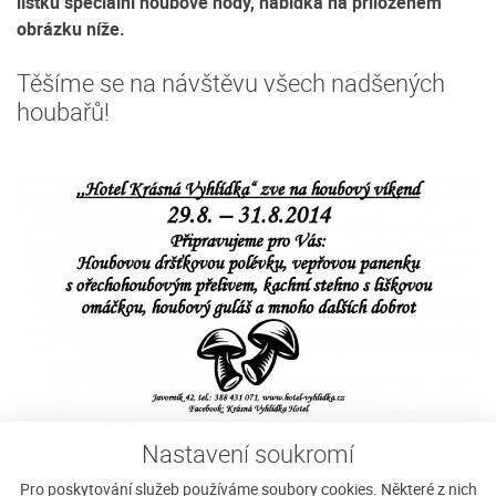
lístku speciální houbové hody, nabídka na přiloženém
obrázku níže.
Těšíme se na návštěvu všech nadšených
houbařů!
Nastavení soukromí
Sháníte ubytování na Javorníku?
Pro poskytování služeb používáme soubory cookies. Některé z nich