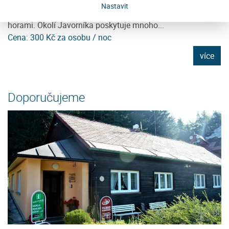
Javorník je dominantní kopec v nadmořské výšce 1066
Ho
Nastavit
m.n.m., nacházející se mezi Vimperkem a Kašperskými
vý
horami. Okolí Javorníka poskytuje mnoho...
po
Cena: 300 Kč za osobu / noc
C
e
více
Doporučujeme