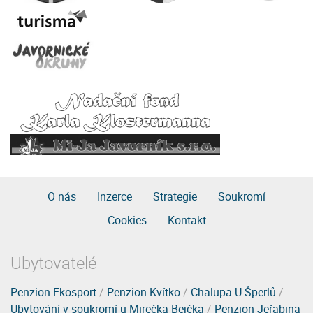
O nás
Inzerce
Strategie
Soukromí
Cookies
Kontakt
Ubytovatelé
Penzion Ekosport
/
Penzion Kvítko
/
Chalupa U Šperlů
/
Ubytování v soukromí u Mirečka Bejčka
/
Penzion Jeřabina