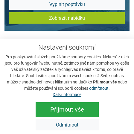
Vyplnit poptávku
Zobrazit nabídku
Tip na ubytování
Nastavení soukromí
Pro poskytování služeb používáme soubory cookies. Některé z nich
jsou pro fungování webu nutné, zatímco jiné nám pomohou vylepšit
váš uživatelský zážitek a rychleji vás navést k tomu, co právě
hledáte. Souhlasíte s používáním všech cookies? Svůj souhlas
můžete snadno definovat kliknutím na tlačítko
Přijmout vše
nebo
můžete používání souborů cookies
odmítnout
.
Další informace
Přijmout vše
Ubytování v soukromí u Mirečka Bejčka
H
Odmítnout