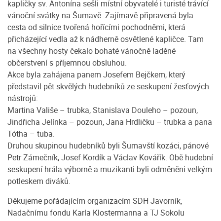
kapličky sv. Antonína sešli místní obyvatelé i turisté trávící
vánoční svátky na Šumavě. Zajímavě připravená byla
cesta od silnice tvořená hořícími pochodněmi, která
přicházející vedla až k nádherně osvětlené kapličce. Tam
na všechny hosty čekalo bohaté vánočně laděné
občerstvení s příjemnou obsluhou.
Akce byla zahájena panem Josefem Bejčkem, který
představil pět skvělých hudebníků ze seskupení žesťových
nástrojů:
Martina Vališe – trubka, Stanislava Douleho – pozoun,
Jindřicha Jelínka – pozoun, Jana Hrdličku – trubka a pana
Tótha – tuba.
Druhou skupinou hudebníků byli Šumavští kozáci, pánové
Petr Zámečník, Josef Kordík a Václav Kovářík. Obě hudební
seskupení hrála výborně a muzikanti byli odměněni velkým
potleskem diváků.
Děkujeme pořádajícím organizacím SDH Javorník,
Nadačnímu fondu Karla Klostermanna a TJ Sokolu