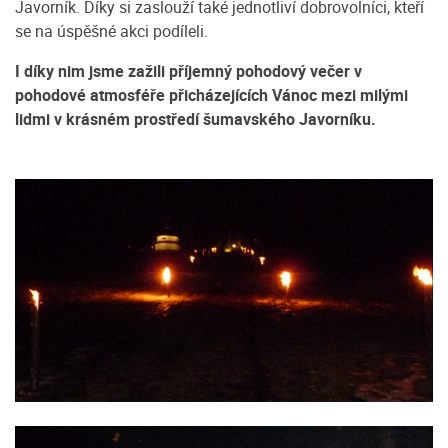
Javorník. Díky si zaslouží také jednotliví dobrovolníci, kteří
se na úspěšné akci podíleli.
I díky nim jsme zažili příjemný pohodový večer v
pohodové atmosféře přicházejících Vánoc mezi milými
lidmi v krásném prostředí šumavského Javorníku.