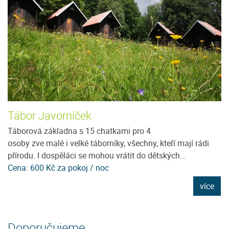
Tábor Javorníček
U
Táborová základna s 15 chatkami pro 4
N
osoby zve malé i velké táborníky, všechny, kteří mají rádi
pr
přírodu. I dospěláci se mohou vrátit do dětských...
pr
Cena: 600 Kč za pokoj / noc
C
e
více
Doporučujeme