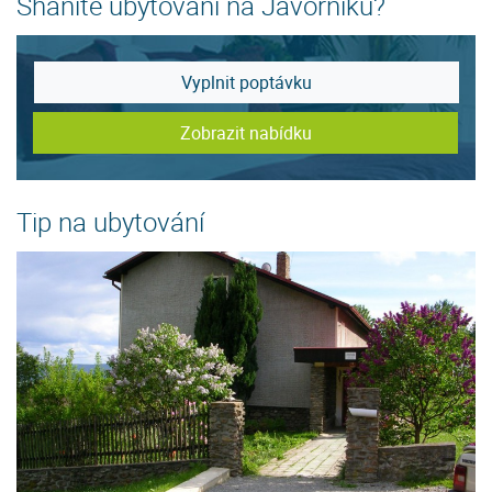
Sháníte ubytování na Javorníku?
Vyplnit poptávku
Zobrazit nabídku
Tip na ubytování