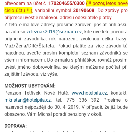
převodem na účet č.
170204655/0300
(!!! pozor, letos nové
číslo účtu !!!)
, variabilní symbol
20190608
. Do zprávy pro
příjemce uvést e-mailovou adresu odesílatele platby.
Z této e-mailové adresy prosíme zároveň poslat přihlášku
na adresu
zeleznak2019@seznam.cz
, kde uvedete jméno a
příjmení závodníka, rok narození, zvolenou délka trasy:
Muž/Žena/Dítě/Štafeta. Pokud platíte za více závodníků
najednou, uveďte prosím kompletní seznam závodníků se
všemi informacemi. Do e-mailu s přihláškou rovněž prosím
uvést jméno dobrovolníka, se kterým můžeme počítat při
zajištění závodu, viz výše.
MOŽNOST UBYTOVÁNÍ:
Penzion Tetřívek, Nové Hutě,
www.hotelpila.cz
, kontakt:
mkristan@hotelpila.cz
; tel. 775 336 392 Prosíme o
rezervaci nejpozději do 30. 4. 2019. V případě, že již bude
obsazeno, Vám Michal poradí penziony v okolí.
DOPRAVA: