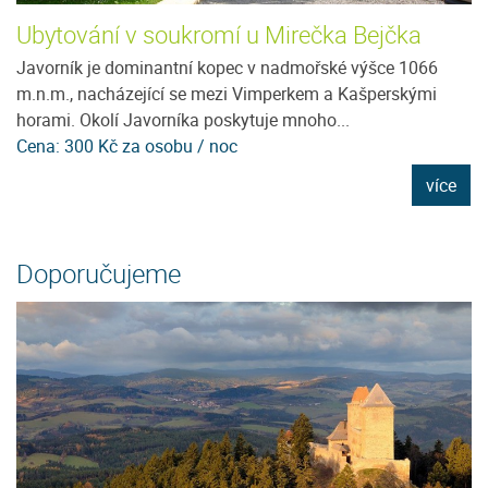
Ubytování v soukromí u Mirečka Bejčka
P
ce
Javorník je dominantní kopec v nadmořské výšce 1066
Ne
m.n.m., nacházející se mezi Vimperkem a Kašperskými
u
horami. Okolí Javorníka poskytuje mnoho...
tu
Cena: 300 Kč za osobu / noc
C
e
více
Doporučujeme