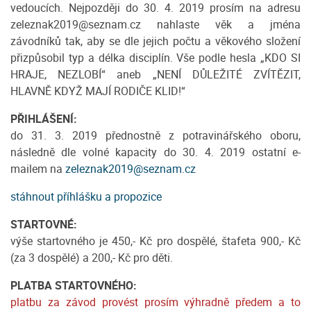
vedoucích. Nejpozději do 30. 4. 2019 prosím na adresu
zeleznak2019@seznam.cz nahlaste věk a jména
závodníků tak, aby se dle jejich počtu a věkového složení
přizpůsobil typ a délka disciplín. Vše podle hesla „KDO SI
HRAJE, NEZLOBÍ“ aneb „NENÍ DŮLEŽITÉ ZVÍTĚZIT,
HLAVNĚ KDYŽ MAJÍ RODIČE KLID!“
PŘIHLÁŠENÍ:
do 31. 3. 2019 přednostně z potravinářského oboru,
následně dle volné kapacity do 30. 4. 2019 ostatní e-
mailem na
zeleznak2019@seznam.cz
stáhnout příhlášku a propozice
STARTOVNÉ:
výše startovného je 450,- Kč pro dospělé, štafeta 900,- Kč
(za 3 dospělé) a 200,- Kč pro děti.
PLATBA STARTOVNÉHO:
platbu za závod provést prosím výhradně předem a to