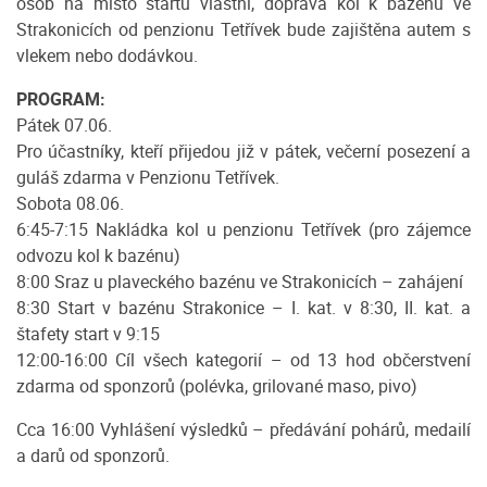
osob na místo startu vlastní, doprava kol k bazénu ve
Strakonicích od penzionu Tetřívek bude zajištěna autem s
vlekem nebo dodávkou.
PROGRAM:
Pátek 07.06.
Pro účastníky, kteří přijedou již v pátek, večerní posezení a
guláš zdarma v Penzionu Tetřívek.
Sobota 08.06.
6:45-7:15 Nakládka kol u penzionu Tetřívek (pro zájemce
odvozu kol k bazénu)
8:00 Sraz u plaveckého bazénu ve Strakonicích – zahájení
8:30 Start v bazénu Strakonice – I. kat. v 8:30, II. kat. a
štafety start v 9:15
12:00-16:00 Cíl všech kategorií – od 13 hod občerstvení
zdarma od sponzorů (polévka, grilované maso, pivo)
Cca 16:00 Vyhlášení výsledků – předávání pohárů, medailí
a darů od sponzorů.