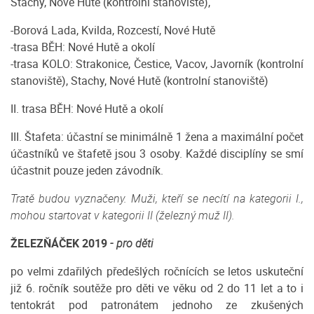
Stachy, Nové Hutě (kontrolní stanoviště),
-Borová Lada, Kvilda, Rozcestí, Nové Hutě
-trasa BĚH: Nové Hutě a okolí
-trasa KOLO: Strakonice, Čestice, Vacov, Javorník (kontrolní
stanoviště), Stachy, Nové Hutě (kontrolní stanoviště)
II. trasa BĚH: Nové Hutě a okolí
III. Štafeta: účastní se minimálně 1 žena a maximální počet
účastníků ve štafetě jsou 3 osoby. Každé disciplíny se smí
účastnit pouze jeden závodník.
Tratě budou vyznačeny. Muži, kteří se necítí na kategorii I.,
mohou startovat v kategorii II (železný muž II).
ŽELEZŇÁČEK 2019
- pro děti
po velmi zdařilých předešlých ročnících se letos uskuteční
již 6. ročník soutěže pro děti ve věku od 2 do 11 let a to i
tentokrát pod patronátem jednoho ze zkušených