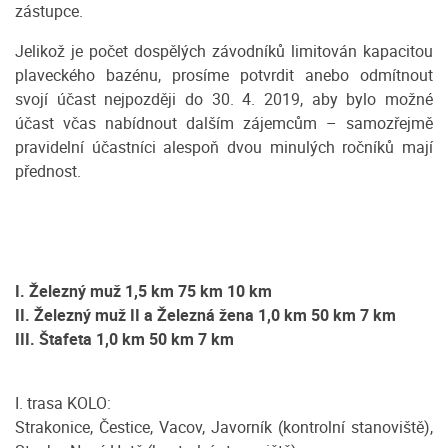
zástupce.
Jelikož je počet dospělých závodníků limitován kapacitou
plaveckého bazénu, prosíme potvrdit anebo odmítnout
svojí účast nejpozději do 30. 4. 2019, aby bylo možné
účast včas nabídnout dalším zájemcům – samozřejmě
pravidelní účastníci alespoň dvou minulých ročníků mají
přednost.
I. Železný muž 1,5 km 75 km 10 km
II. Železný muž II a Železná žena 1,0 km 50 km 7 km
III. Štafeta 1,0 km 50 km 7 km
I. trasa KOLO:
Strakonice, Čestice, Vacov, Javorník (kontrolní stanoviště),