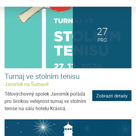
27
PRO
Turnaj ve stolním tenisu
Javorník na Šumavě
Tělovýchovný spolek Javorník pořádá
Zobrazit detaily
pro širokou veřejnost turnaj ve stolním
tenise na sálu hotelu Krásná...