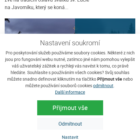
na Javorníku, který se koná...
Nastavení soukromí
12
Pro poskytování služeb používáme soubory cookies. Některé z nich
PRO
jsou pro fungování webu nutné, zatímco jiné nám pomohou vylepšit
váš uživatelský zážitek a rychleji vás navést k tomu, co právě
hledáte. Souhlasíte s používáním všech cookies? Svůj souhlas
můžete snadno definovat kliknutím na tlačítko
Přijmout vše
nebo
můžete používání souborů cookies
odmítnout
.
Další informace
Adventní troubení
Javorník na Šumavě
Přijmout vše
Krásná akce na krásném místě Již
Zobrazit detaily
tradičně Vás zveme v podvečerní čas
Odmítnout
ke kapličce sv. Antonína na...
Nastavit