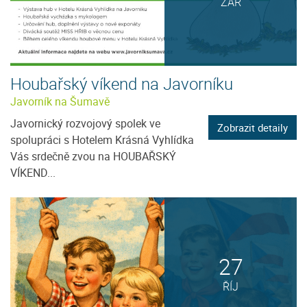
ZÁŘ
Houbařský víkend na Javorníku
Javorník na Šumavě
Javornický rozvojový spolek ve
Zobrazit detaily
spolupráci s Hotelem Krásná Vyhlídka
Vás srdečně zvou na HOUBAŘSKÝ
VÍKEND...
27
ŘÍJ