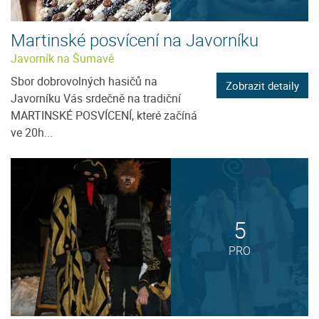
Martinské posvícení na Javorníku
Javorník na Šumavě
Sbor dobrovolných hasičů na
Zobrazit detaily
Javorníku Vás srdečně na tradiční
MARTINSKÉ POSVÍCENÍ, které začíná
ve 20h...
5
PRO