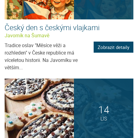
Český den s českými vlajkami
Javorník na Šumavě
Tradice oslav "Měsíce věži a
Zobrazit detaily
rozhleden" v Česke republice má
víceletou historii. Na Javorníku ve
větším...
14
LIS