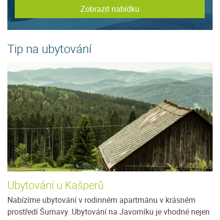
Zobrazit nabídku
Tip na ubytování
Ubytování u Kašperů
P
Nabízíme ubytování v rodinném apartmánu v krásném
V 
prostředí Šumavy. Ubytování na Javorníku je vhodné nejen
ka