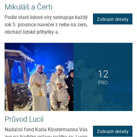
Mikuláš a Čerti
Podle staré lidové víry sestupuje každý
Zobrazit detaily
rok 5. prosince navečer z nebe na zem,
obchází lidské příbytky a...
12
PRO
Průvod Lucií
Nadační fond Karla Klostermanna Vás
Zobrazit detaily
zve na tradični oslavu svátku sv. Lucie