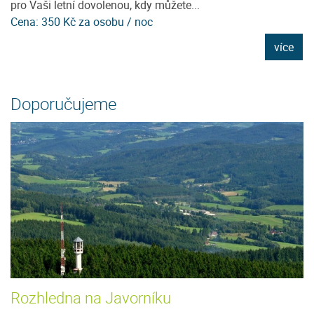
pro Vaši letní dovolenou, kdy můžete...
ji
Cena: 350 Kč za osobu / noc
C
e
více
Doporučujeme
Rozhledna na Javorníku