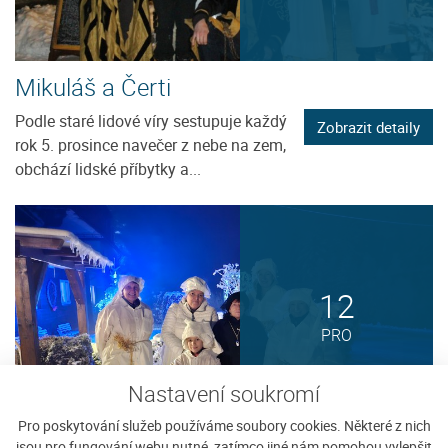
Mikuláš a Čerti
Podle staré lidové víry sestupuje každý
Zobrazit detaily
rok 5. prosince navečer z nebe na zem,
obchází lidské příbytky a...
12
PRO
Nastavení soukromí
Pro poskytování služeb používáme soubory cookies. Některé z nich
jsou pro fungování webu nutné, zatímco jiné nám pomohou vylepšit