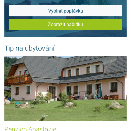
Vyplnit poptávku
Zobrazit nabídku
Tip na ubytování
Penzion Anastazie
U