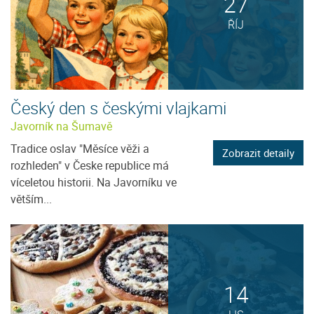
27
ŘÍJ
Český den s českými vlajkami
Javorník na Šumavě
Tradice oslav "Měsíce věži a
Zobrazit detaily
rozhleden" v Česke republice má
víceletou historii. Na Javorníku ve
větším...
14