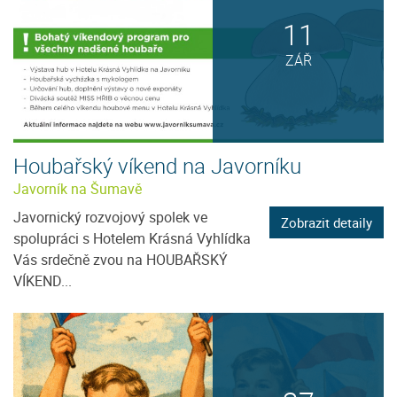
11
ZÁŘ
Houbařský víkend na Javorníku
Javorník na Šumavě
Javornický rozvojový spolek ve
Zobrazit detaily
spolupráci s Hotelem Krásná Vyhlídka
Vás srdečně zvou na HOUBAŘSKÝ
VÍKEND...