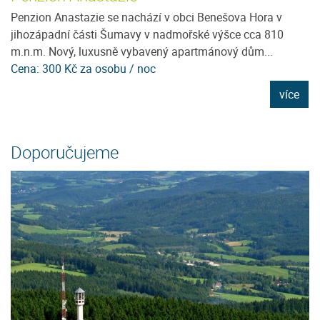
ít
Penzion Anastazie se nachází v obci Benešova Hora v
Je
e
jihozápadní části Šumavy v nadmořské výšce cca 810
96
m.n.m. Nový, luxusně vybavený apartmánový dům...
D
Cena: 300 Kč za osobu / noc
C
e
více
Doporučujeme