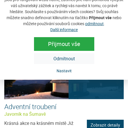
Průvod Lucií
váš uživatelský zážitek a rychleji vás navést k tomu, co právě
Nadační fond Karla Klostermanna Vás
hledáte. Souhlasíte s používáním všech cookies? Svůj souhlas
Zobrazit detaily
můžete snadno definovat kliknutím na tlačítko
Přijmout vše
nebo
zve na tradični oslavu svátku sv. Lucie
můžete používání souborů cookies
odmítnout
.
na Javorníku, který se koná...
Další informace
Přijmout vše
Odmítnout
12
Nastavit
PRO
Adventní troubení
Javorník na Šumavě
Krásná akce na krásném místě Již
Zobrazit detaily