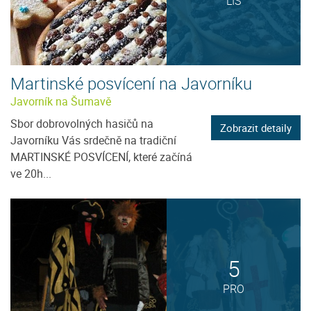
LIS
Martinské posvícení na Javorníku
Javorník na Šumavě
Sbor dobrovolných hasičů na
Zobrazit detaily
Javorníku Vás srdečně na tradiční
MARTINSKÉ POSVÍCENÍ, které začíná
ve 20h...
5
PRO