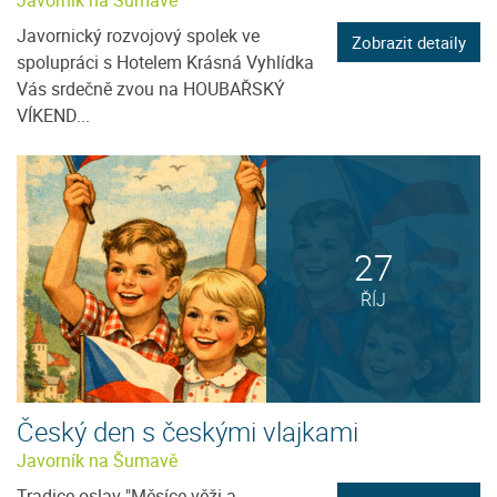
Javornický rozvojový spolek ve
Zobrazit detaily
spolupráci s Hotelem Krásná Vyhlídka
Vás srdečně zvou na HOUBAŘSKÝ
VÍKEND...
27
ŘÍJ
Český den s českými vlajkami
Javorník na Šumavě
Tradice oslav "Měsíce věži a