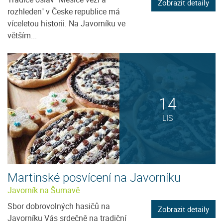
Zobrazit detaily
rozhleden" v Česke republice má
víceletou historii. Na Javorníku ve
větším...
14
LIS
Martinské posvícení na Javorníku
Javorník na Šumavě
Sbor dobrovolných hasičů na
Zobrazit detaily
Javorníku Vás srdečně na tradiční