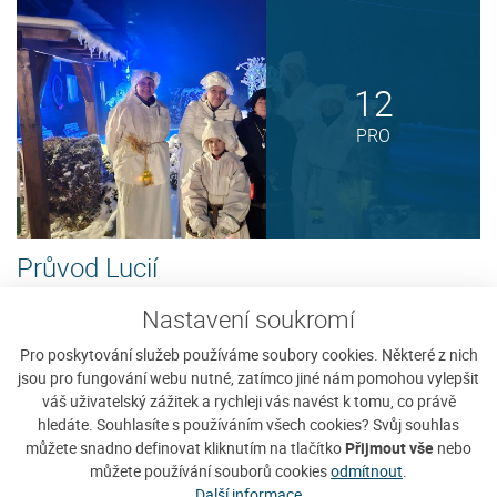
12
PRO
Průvod Lucií
Nadační fond Karla Klostermanna Vás
Zobrazit detaily
Nastavení soukromí
zve na tradični oslavu svátku sv. Lucie
Pro poskytování služeb používáme soubory cookies. Některé z nich
na Javorníku, který se koná...
jsou pro fungování webu nutné, zatímco jiné nám pomohou vylepšit
váš uživatelský zážitek a rychleji vás navést k tomu, co právě
hledáte. Souhlasíte s používáním všech cookies? Svůj souhlas
můžete snadno definovat kliknutím na tlačítko
Přijmout vše
nebo
můžete používání souborů cookies
odmítnout
.
Další informace