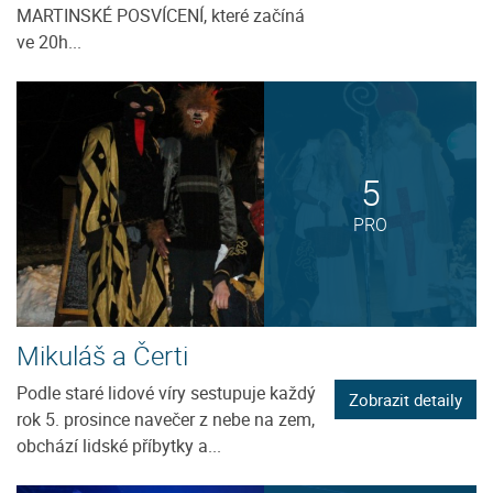
MARTINSKÉ POSVÍCENÍ, které začíná
ve 20h...
5
PRO
Mikuláš a Čerti
Podle staré lidové víry sestupuje každý
Zobrazit detaily
rok 5. prosince navečer z nebe na zem,
obchází lidské příbytky a...