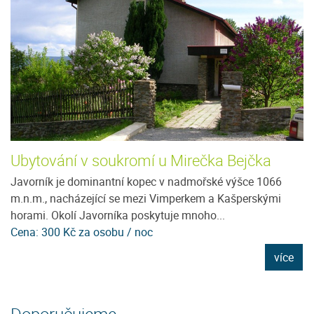
Ubytování v soukromí u Mirečka Bejčka
P
Javorník je dominantní kopec v nadmořské výšce 1066
Ví
m.n.m., nacházející se mezi Vimperkem a Kašperskými
Šu
horami. Okolí Javorníka poskytuje mnoho...
Vá
Cena: 300 Kč za osobu / noc
C
e
více
Doporučujeme