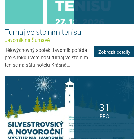
Turnaj ve stolním tenisu
Javorník na Šumavě
Tělovýchovný spolek Javorník pořádá
Zobrazit detaily
pro širokou veřejnost turnaj ve stolním
tenise na sálu hotelu Krásná...
31
PRO