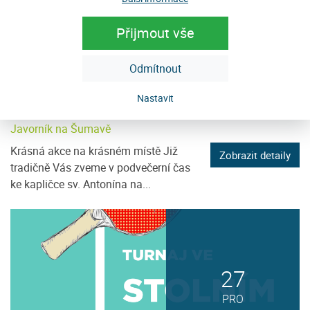
12
PRO
Přijmout vše
Odmítnout
Nastavit
Adventní troubení
Javorník na Šumavě
Krásná akce na krásném místě Již
Zobrazit detaily
tradičně Vás zveme v podvečerní čas
ke kapličce sv. Antonína na...
27
PRO