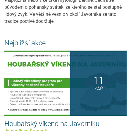
Valpružina nebo v keltské mytologii Beltine. Jedná se
původem o pohanský svátek, ze kterého se stal postupně
lidový zvyk. Ve většině vesnic v okolí Javorníka se tato
tradice poctivě dodržuje.
Nejbližší akce
11
ZÁŘ
Houbařský víkend na Javorníku
Javorník na Šumavě