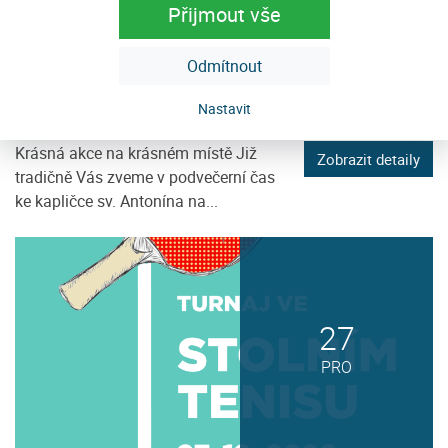
Přijmout vše
Odmítnout
Adventní troubení
Nastavit
Javorník na Šumavě
Krásná akce na krásném místě Již
Zobrazit detaily
tradičně Vás zveme v podvečerní čas
ke kapličce sv. Antonína na...
27
PRO