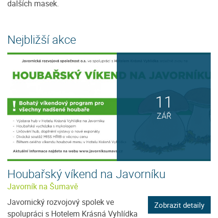
dalších masek.
Nejbližší akce
11
ZÁŘ
Houbařský víkend na Javorníku
Javorník na Šumavě
Javornický rozvojový spolek ve
Zobrazit detaily
spolupráci s Hotelem Krásná Vyhlídka