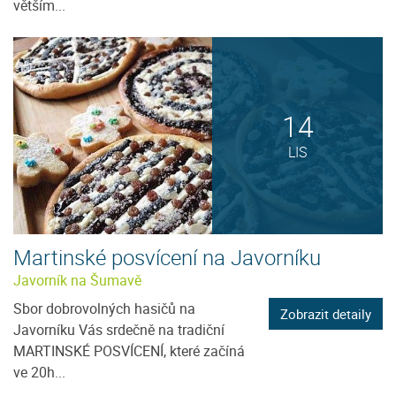
větším...
14
LIS
Martinské posvícení na Javorníku
Javorník na Šumavě
Sbor dobrovolných hasičů na
Zobrazit detaily
Javorníku Vás srdečně na tradiční
MARTINSKÉ POSVÍCENÍ, které začíná
ve 20h...