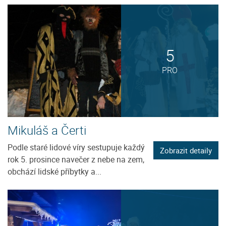
5
PRO
Mikuláš a Čerti
Podle staré lidové víry sestupuje každý
Zobrazit detaily
rok 5. prosince navečer z nebe na zem,
obchází lidské příbytky a...