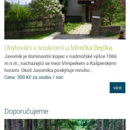
Ubytování v soukromí u Mirečka Bejčka
P
Javorník je dominantní kopec v nadmořské výšce 1066
Ví
m.n.m., nacházející se mezi Vimperkem a Kašperskými
Šu
horami. Okolí Javorníka poskytuje mnoho...
Vá
Cena: 300 Kč za osobu / noc
C
e
více
Doporučujeme