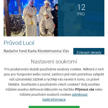
12
PRO
Průvod Lucií
Nadační fond Karla Klostermanna Vás
Zobrazit detaily
zve na tradični oslavu svátku sv. Lucie
Nastavení soukromí
na Javorníku, který se koná...
Pro poskytování služeb používáme soubory cookies. Některé z nich
jsou pro fungování webu nutné, zatímco jiné nám pomohou vylepšit
váš uživatelský zážitek a rychleji vás navést k tomu, co právě
hledáte. Souhlasíte s používáním všech cookies? Svůj souhlas
můžete snadno definovat kliknutím na tlačítko
Přijmout vše
nebo
12
můžete používání souborů cookies
odmítnout
.
Další informace
PRO