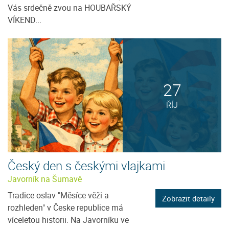
Vás srdečně zvou na HOUBAŘSKÝ
VÍKEND...
27
ŘÍJ
Český den s českými vlajkami
Javorník na Šumavě
Tradice oslav "Měsíce věži a
Zobrazit detaily
rozhleden" v Česke republice má
víceletou historii. Na Javorníku ve