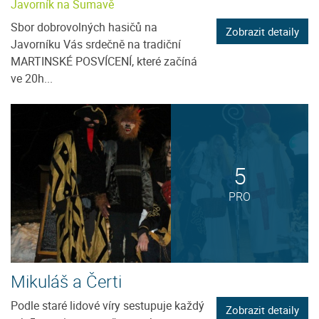
Javorník na Šumavě
Sbor dobrovolných hasičů na
Zobrazit detaily
Javorníku Vás srdečně na tradiční
MARTINSKÉ POSVÍCENÍ, které začíná
ve 20h...
5
PRO
Mikuláš a Čerti
Podle staré lidové víry sestupuje každý
Zobrazit detaily