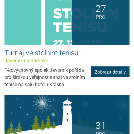
27
PRO
Turnaj ve stolním tenisu
Javorník na Šumavě
Tělovýchovný spolek Javorník pořádá
Zobrazit detaily
pro širokou veřejnost turnaj ve stolním
tenise na sálu hotelu Krásná...
31