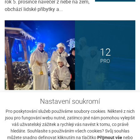
rok 5. prosince navečer z nebe na zem,
obchází lidské příbytky a...
12
PRO
Průvod Lucií
Nastavení soukromí
Nadační fond Karla Klostermanna Vás
Zobrazit detaily
Pro poskytování služeb používáme soubory cookies. Některé z nich
zve na tradični oslavu svátku sv. Lucie
jsou pro fungování webu nutné, zatímco jiné nám pomohou vylepšit
na Javorníku, který se koná...
váš uživatelský zážitek a rychleji vás navést k tomu, co právě
hledáte. Souhlasíte s používáním všech cookies? Svůj souhlas
můžete snadno definovat kliknutím na tlačítko
Přijmout vše
nebo