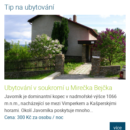
Tip na ubytování
Ubytování v soukromí u Mirečka Bejčka
P
Javorník je dominantní kopec v nadmořské výšce 1066
Ne
en
m.n.m., nacházející se mezi Vimperkem a Kašperskými
u
horami. Okolí Javorníka poskytuje mnoho...
tu
Cena: 300 Kč za osobu / noc
C
e
více