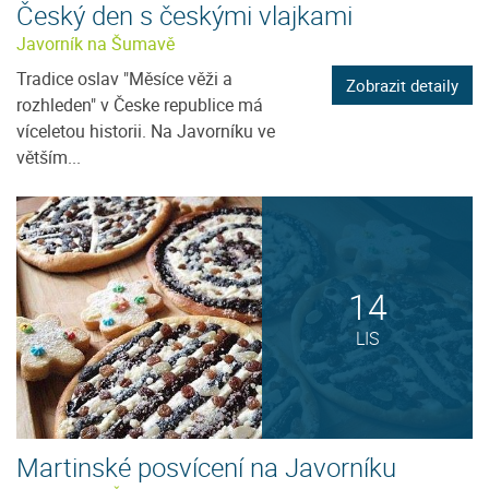
Český den s českými vlajkami
Javorník na Šumavě
Tradice oslav "Měsíce věži a
Zobrazit detaily
rozhleden" v Česke republice má
víceletou historii. Na Javorníku ve
větším...
14
LIS
Martinské posvícení na Javorníku