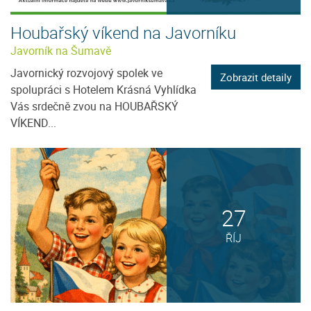
Houbařský víkend na Javorníku
Javorník na Šumavě
Javornický rozvojový spolek ve
Zobrazit detaily
spolupráci s Hotelem Krásná Vyhlídka
Vás srdečně zvou na HOUBAŘSKÝ
VÍKEND...
27
ŘÍJ