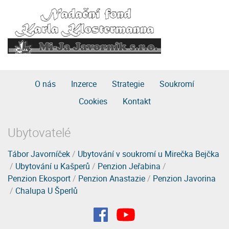
O nás
Inzerce
Strategie
Soukromí
Cookies
Kontakt
Ubytovatelé
Tábor Javorníček
/
Ubytování v soukromí u Mirečka Bejčka
/
Ubytování u Kašperů
/
Penzion Jeřabina
/
Penzion Ekosport
/
Penzion Anastazie
/
Penzion Javorina
/
Chalupa U Šperlů