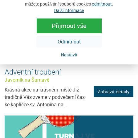
můžete používání souborů cookies
odmítnout
.
Další informace
12
Přijmout vše
PRO
Odmítnout
Nastavit
Adventní troubení
Javorník na Šumavě
Krásná akce na krásném místě Již
Zobrazit detaily
tradičně Vás zveme v podvečerní čas
ke kapličce sv. Antonína na...