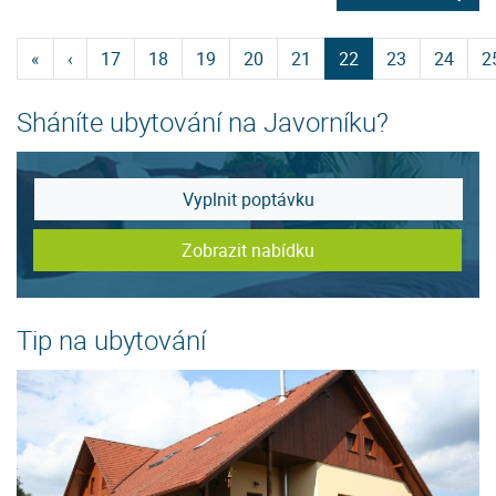
«
‹
17
18
19
20
21
22
23
24
2
Sháníte ubytování na Javorníku?
Vyplnit poptávku
Zobrazit nabídku
Tip na ubytování