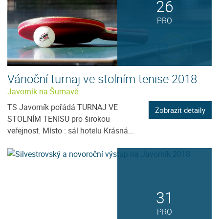
26
PRO
Vánoční turnaj ve stolním tenise 2018
Javorník na Šumavě
TS Javorník pořádá TURNAJ VE
Zobrazit detaily
STOLNÍM TENISU pro širokou
veřejnost. Místo : sál hotelu Krásná...
31
PRO