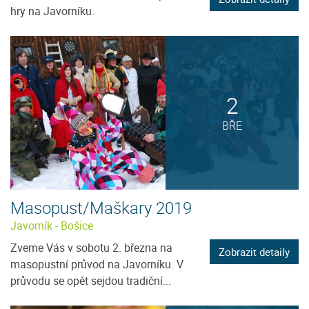
hry na Javorníku.
2
BŘE
Masopust/Maškary 2019
Javorník - Bošice
Zveme Vás v sobotu 2. března na
Zobrazit detaily
masopustní průvod na Javorníku. V
průvodu se opět sejdou tradiční...