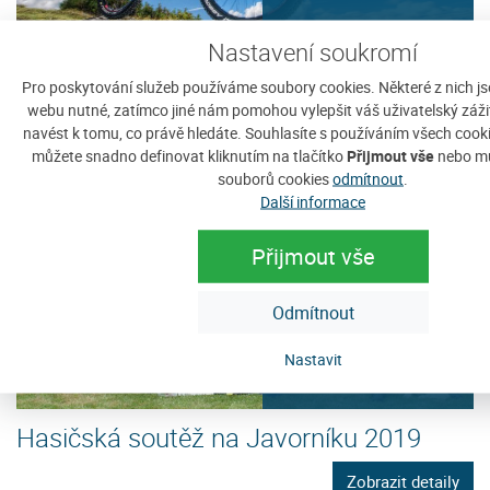
Nastavení soukromí
Vítání 1. Máje / cyklistický výstup 2019
Pro poskytování služeb používáme soubory cookies. Některé z nich j
webu nutné, zatímco jiné nám pomohou vylepšit váš uživatelský zážite
Zobrazit detaily
navést k tomu, co právě hledáte. Souhlasíte s používáním všech cook
můžete snadno definovat kliknutím na tlačítko
Přijmout vše
nebo mů
souborů cookies
odmítnout
.
Další informace
Přijmout vše
4
KVĚ
Odmítnout
Nastavit
Hasičská soutěž na Javorníku 2019
Zobrazit detaily