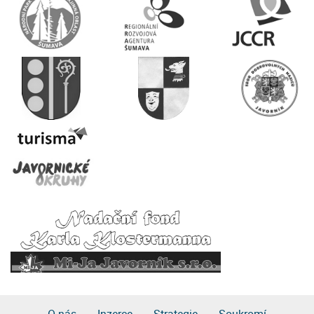
O nás
Inzerce
Strategie
Soukromí