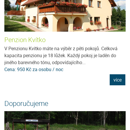
Penzion Kvítko
U
V Penzionu Kvítko máte na výběr z pěti pokojů. Celková
Je
kapacita penzionu je 18 lůžek. Každý pokoj je laděn do
96
jiného barevného tónu, odpovídajícího...
D
Cena: 950 Kč za osobu / noc
C
e
více
Doporučujeme