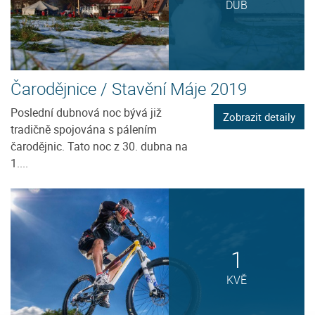
DUB
Čarodějnice / Stavění Máje 2019
Poslední dubnová noc bývá již
Zobrazit detaily
tradičně spojována s pálením
čarodějnic. Tato noc z 30. dubna na
1....
1
KVĚ