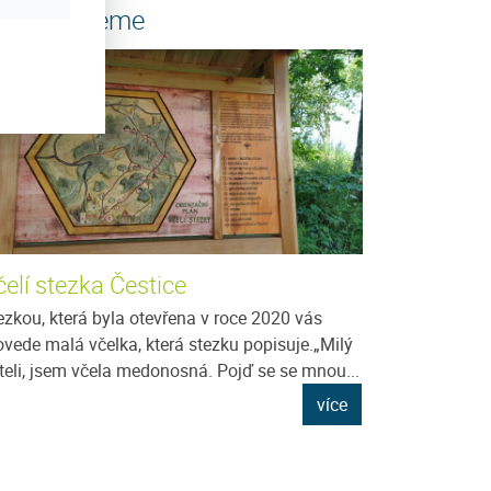
oporučujeme
elí stezka Čestice
ezkou, která byla otevřena v roce 2020 vás
ovede malá včelka, která stezku popisuje.„Milý
íteli, jsem včela medonosná. Pojď se se mnou...
více