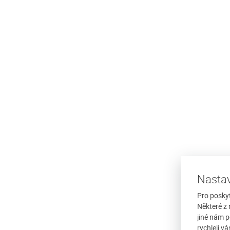
Ubytování v soukromí u Mir
Bejčka
penzionu Javorina -
jemné rodinné prostředí
Javorník je dominantní kopec v nadm
nabízí ubytování pro
1066 m.n.m., nacházející se mezi Vi
Kašperskými horami. Okolí Javorníka 
Nastav
mnoho...
/ noc
více
Pro posky
Cena: 300 Kč za osobu / noc
Některé z 
jiné nám p
rychleji v