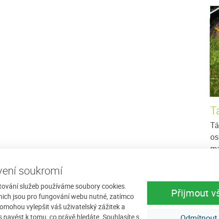
ečka
Chalupa U Šperlů
T
Potřebujete si odpočinout, nasbírat nové síly,
Tá
relaxovat, mít klid a užít si nádhernou přírodu?
os
ořské výšce
Nic Vám nebrání! Nechte se ubytovat v soukromí
ma
mperkem a
u...
dě
poskytuje
ení soukromí
Cena: 350 Kč za osobu / noc
více
Ce
tování služeb používáme soubory cookies.
více
Přijmout v
nich jsou pro fungování webu nutné, zatímco
omohou vylepšit váš uživatelský zážitek a
ás navést k tomu, co právě hledáte. Souhlasíte s
Odmítnout