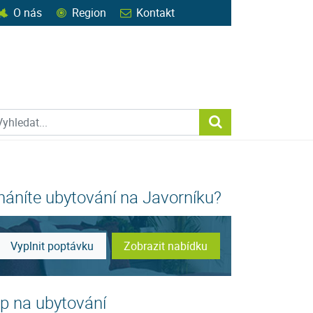
O nás
Region
Kontakt
ohledat web
Vyhledat...
háníte ubytování na Javorníku?
Vyplnit poptávku
Zobrazit nabídku
ip na ubytování