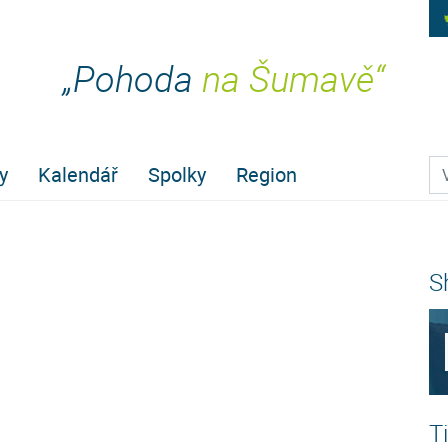
„Pohoda
na Šumavě“
Pr
y
Kalendář
Spolky
Region
S
T