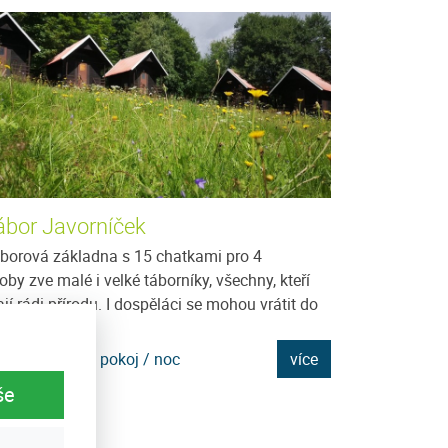
ábor Javorníček
Penzion Kví
borová základna s 15 chatkami pro 4
V Penzionu Kvítk
oby zve malé i velké táborníky, všechny, kteří
Celková kapacit
jí rádi přírodu. I dospěláci se mohou vrátit do
pokoj je laděn d
tských...
odpovídajícího...
na: 600 Kč za pokoj / noc
více
Cena: 950 Kč za
še