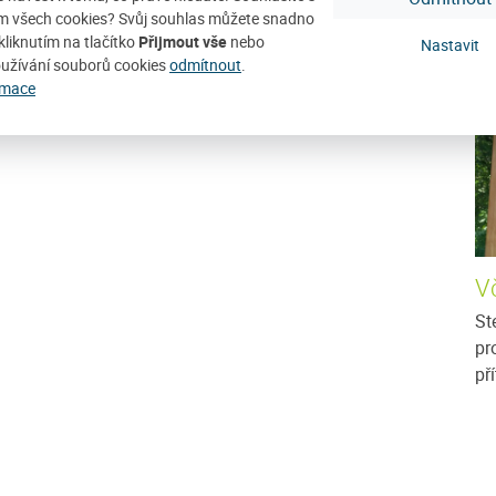
D
m všech cookies? Svůj souhlas můžete snadno
kliknutím na tlačítko
Přijmout vše
nebo
Nastavit
užívání souborů cookies
odmítnout
.
rmace
Vč
St
pr
př