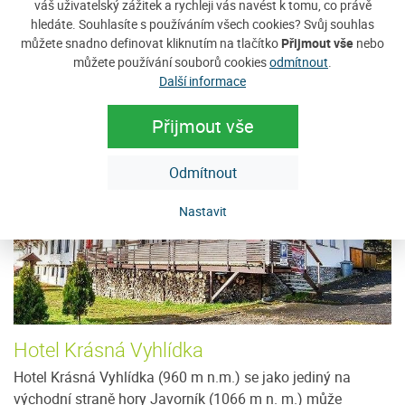
váš uživatelský zážitek a rychleji vás navést k tomu, co právě
hledáte. Souhlasíte s používáním všech cookies? Svůj souhlas
Zobrazit nabídku
můžete snadno definovat kliknutím na tlačítko
Přijmout vše
nebo
můžete používání souborů cookies
odmítnout
.
Další informace
Tip na ubytování
Přijmout vše
Odmítnout
Nastavit
Hotel Krásná Vyhlídka
U
ce
Hotel Krásná Vyhlídka (960 m n.m.) se jako jediný na
N
východní straně hory Javorník (1066 m n. m.) může
pr