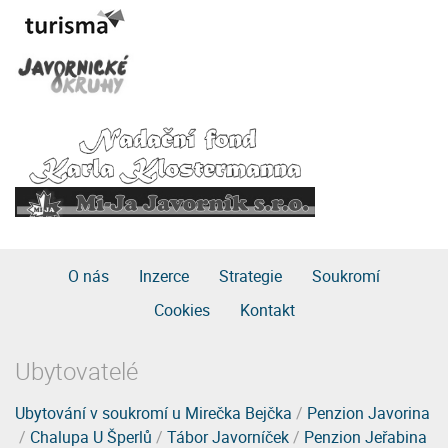
O nás
Inzerce
Strategie
Soukromí
Cookies
Kontakt
Ubytovatelé
Ubytování v soukromí u Mirečka Bejčka
/
Penzion Javorina
/
Chalupa U Šperlů
/
Tábor Javorníček
/
Penzion Jeřabina