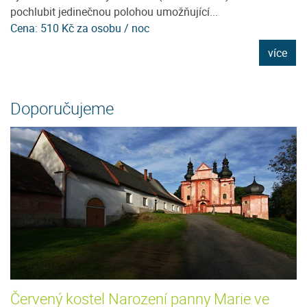
pochlubit jedinečnou polohou umožňující...
pr
Cena: 510 Kč za osobu / noc
C
e
více
Doporučujeme
Červený kostel Narození panny Marie ve