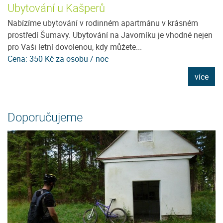
Ubytování u Kašperů
P
Nabízíme ubytování v rodinném apartmánu v krásném
Pe
prostředí Šumavy. Ubytování na Javorníku je vhodné nejen
j
pro Vaši letní dovolenou, kdy můžete...
m
Cena: 350 Kč za osobu / noc
C
e
více
Doporučujeme