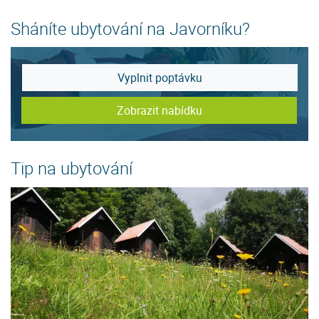
Sháníte ubytování na Javorníku?
Vyplnit poptávku
Zobrazit nabídku
Tip na ubytování