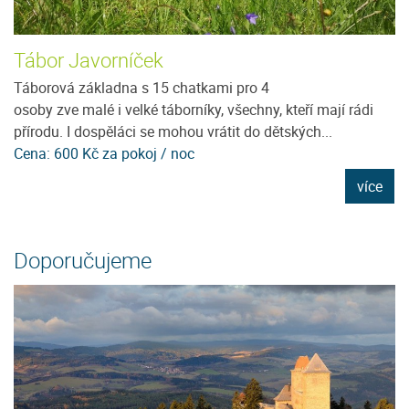
Tábor Javorníček
U
Táborová základna s 15 chatkami pro 4
Je
osoby zve malé i velké táborníky, všechny, kteří mají rádi
96
přírodu. I dospěláci se mohou vrátit do dětských...
D
Cena: 600 Kč za pokoj / noc
C
e
více
Doporučujeme