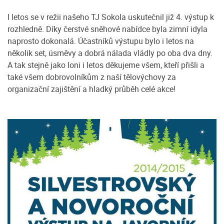
I letos se v režii našeho TJ Sokola uskutečnil již 4. výstup k
rozhledně. Díky čerstvé sněhové nabídce byla zimní idyla
naprosto dokonalá. Účastníků výstupu bylo i letos na
několik set, úsměvy a dobrá nálada vládly po oba dva dny.
A tak stejně jako loni i letos děkujeme všem, kteří přišli a
také všem dobrovolníkům z naší tělovýchovy za
organizační zajištění a hladký průběh celé akce!