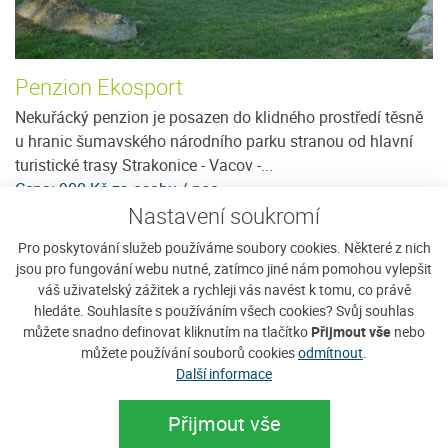
Penzion Ekosport
H
Nekuřácký penzion je posazen do klidného prostředí těsně
Ho
u hranic šumavského národního parku stranou od hlavní
vý
turistické trasy Strakonice - Vacov -...
po
Cena: 900 Kč za osobu / noc
C
Nastavení soukromí
e
více
Pro poskytování služeb používáme soubory cookies. Některé z nich
jsou pro fungování webu nutné, zatímco jiné nám pomohou vylepšit
váš uživatelský zážitek a rychleji vás navést k tomu, co právě
Doporučujeme
hledáte. Souhlasíte s používáním všech cookies? Svůj souhlas
můžete snadno definovat kliknutím na tlačítko
Přijmout vše
nebo
můžete používání souborů cookies
odmítnout
.
Další informace
Přijmout vše