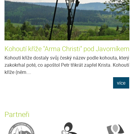
Kohoutí kříže "Arma Christi" pod Javorníkem
Kohoutí kříže dostaly svůj český název podle kohouta, který
zakokrhal poté, co apoštol Petr třikrát zapřel Krista. Kohoutí
kříže (něm....
více
Partneři