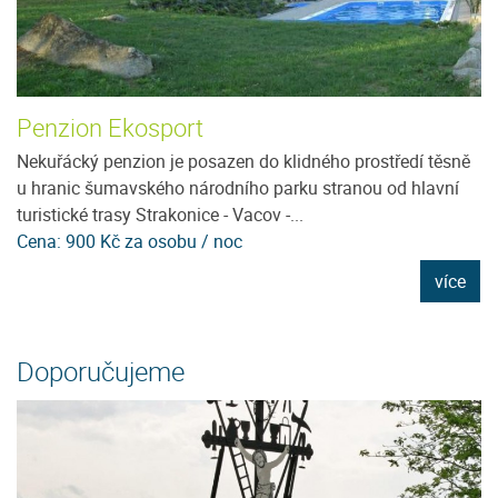
Penzion Ekosport
T
Nekuřácký penzion je posazen do klidného prostředí těsně
T
u hranic šumavského národního parku stranou od hlavní
os
turistické trasy Strakonice - Vacov -...
př
Cena: 900 Kč za osobu / noc
Ce
e
více
Doporučujeme