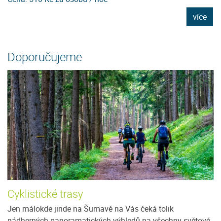
e
více
Doporučujeme
Cyklistické trasy
Jen málokde jinde na Šumavě na Vás čeká tolik
nádherných panoramatických výhledů na všechny světové