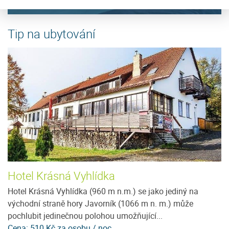
Tip na ubytování
Hotel Krásná Vyhlídka
T
ít
Hotel Krásná Vyhlídka (960 m n.m.) se jako jediný na
T
e
východní straně hory Javorník (1066 m n. m.) může
os
pochlubit jedinečnou polohou umožňující...
př
Cena: 510 Kč za osobu / noc
Ce