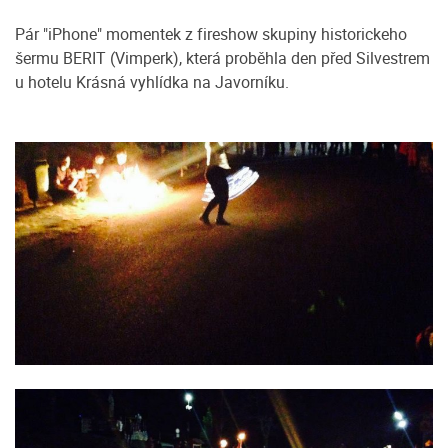
Pár "iPhone" momentek z fireshow skupiny historickeho
šermu BERIT (Vimperk), která proběhla den před Silvestrem
u hotelu Krásná vyhlídka na Javorníku.