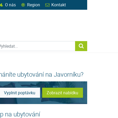
O nás
Region
Kontakt
ohledat web
Vyhledat...
háníte ubytování na Javorníku?
Vyplnit poptávku
Zobrazit nabídku
ip na ubytování