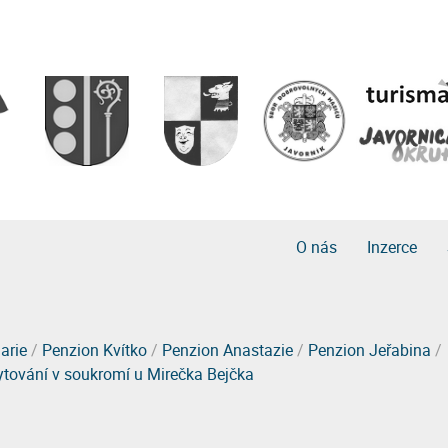
O nás
Inzerce
arie
/
Penzion Kvítko
/
Penzion Anastazie
/
Penzion Jeřabina
/
tování v soukromí u Mirečka Bejčka