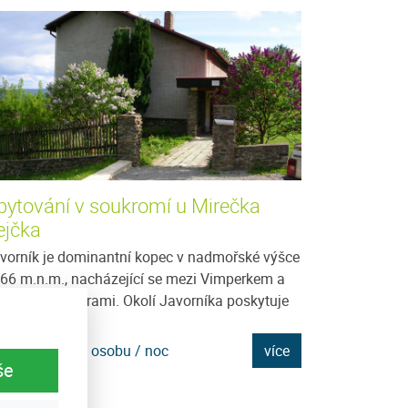
bytování v soukromí u Mirečka
Chalupa U Š
ejčka
Potřebujete si od
relaxovat, mít kl
vorník je dominantní kopec v nadmořské výšce
Nic Vám nebrání
66 m.n.m., nacházející se mezi Vimperkem a
u...
šperskými horami. Okolí Javorníka poskytuje
oho...
Cena: 350 Kč za
na: 300 Kč za osobu / noc
více
še