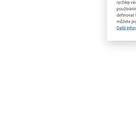
rychleji v
používání
definovat 
můžete po
Další info