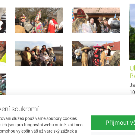
Ubytování u Kašperů
U
B
Benešova
Nabízíme ubytování v rodinném apartmánu v
admořské
krásném prostředí Šumavy. Ubytování na
Ja
vybavený
Javorníku je vhodné nejen pro Vaši letní
10
dovolenou, kdy můžete...
Ka
mn
ení soukromí
více
Cena: 350 Kč za osobu / noc
více
Ce
tování služeb používáme soubory cookies.
Přijmout v
nich jsou pro fungování webu nutné, zatímco
omohou vylepšit váš uživatelský zážitek a