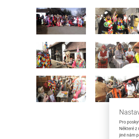
romí Marie
Penzion Anastazie
odinný dům v obci
Penzion Anastazie se nachází v obci 
nm, který prošel v roce
Hora v jihozápadní části Šumavy v n
kcí. Dům je v mírném
výšce cca 810 m.n.m. Nový, luxusně 
apartmánový dům...
Nastav
/ noc
více
Cena: 300 Kč za osobu / noc
Pro posky
Některé z 
jiné nám p