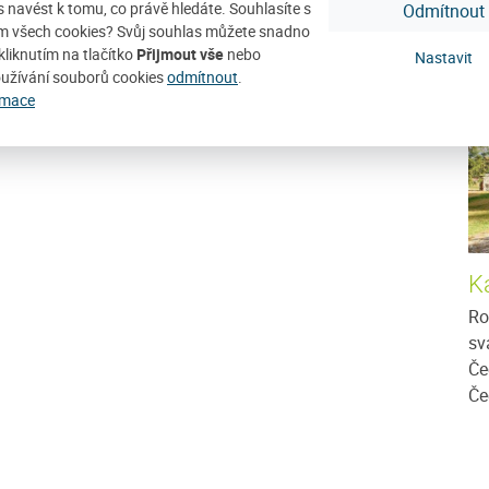
ás navést k tomu, co právě hledáte. Souhlasíte s
Odmítnout
D
m všech cookies? Svůj souhlas můžete snadno
kliknutím na tlačítko
Přijmout vše
nebo
Nastavit
užívání souborů cookies
odmítnout
.
rmace
K
Ro
sv
Če
Če