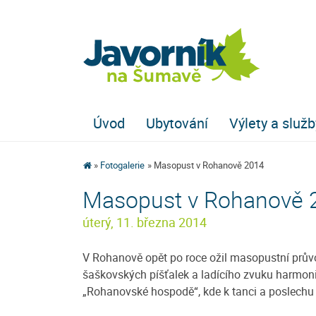
Úvod
Ubytování
Výlety a služb
Fotogalerie
Masopust v Rohanově 2014
Masopust v Rohanově 
úterý, 11. března 2014
V Rohanově opět po roce ožil masopustní průvod
šaškovských píšťalek a ladícího zvuku harmoni
„Rohanovské hospodě“, kde k tanci a poslechu h