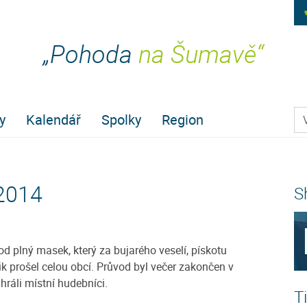
„Pohoda
na Šumavě“
Pr
y
Kalendář
Spolky
Region
2014
S
 plný masek, který za bujarého veselí, pískotu
k prošel celou obcí. Průvod byl večer zakončen v
ráli místní hudebníci.
T