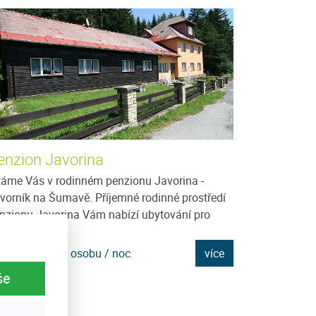
enzion Javorina
Chalupa U Š
táme Vás v rodinném penzionu Javorina -
Potřebujete si od
vorník na Šumavě. Příjemné rodinné prostředí
relaxovat, mít kl
nzionu Javorina Vám nabízí ubytování pro
Nic Vám nebrání
dinnou...
u...
na: 250 Kč za osobu / noc
více
Cena: 350 Kč za
še