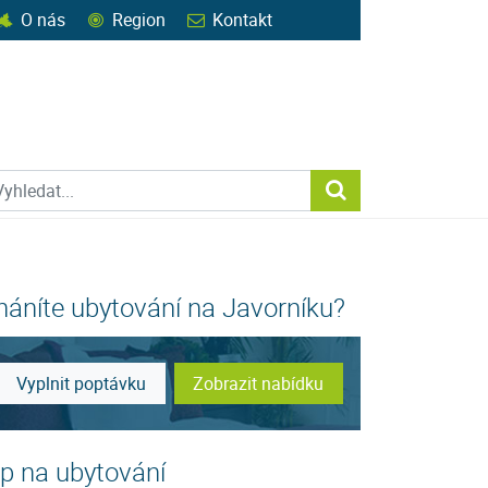
O nás
Region
Kontakt
ohledat web
Vyhledat...
háníte ubytování na Javorníku?
Vyplnit poptávku
Zobrazit nabídku
ip na ubytování