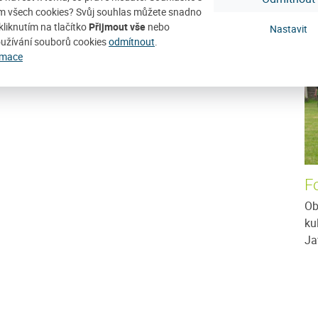
D
m všech cookies? Svůj souhlas můžete snadno
kliknutím na tlačítko
Přijmout vše
nebo
Nastavit
užívání souborů cookies
odmítnout
.
rmace
F
Ob
ku
Ja