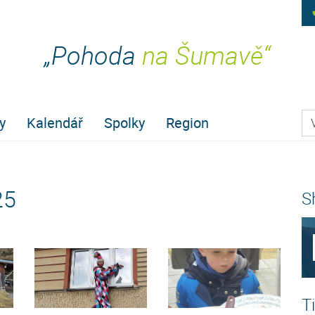
„Pohoda
na Šumavě“
Pr
y
Kalendář
Spolky
Region
25
S
T