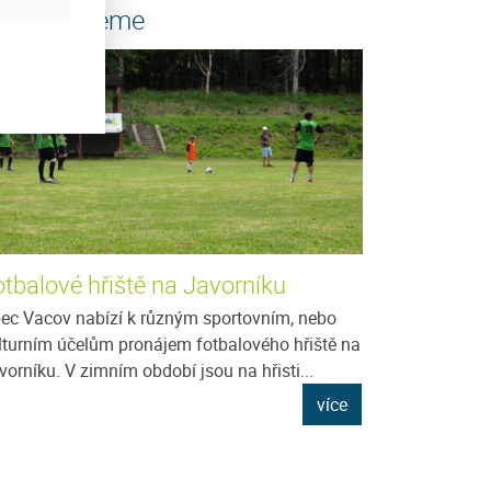
oporučujeme
otbalové hřiště na Javorníku
ec Vacov nabízí k různým sportovním, nebo
lturním účelům pronájem fotbalového hřiště na
vorníku. V zimním období jsou na hřisti...
více