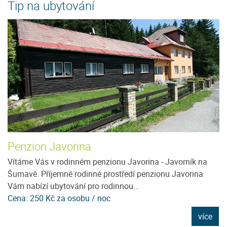
Tip na ubytování
Penzion Javorina
H
ít
Vítáme Vás v rodinném penzionu Javorina - Javorník na
Ho
e
Šumavě. Příjemné rodinné prostředí penzionu Javorina
vý
Vám nabízí ubytování pro rodinnou...
po
Cena: 250 Kč za osobu / noc
C
e
více