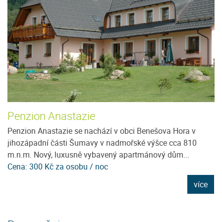
Penzion Anastazie
P
Penzion Anastazie se nachází v obci Benešova Hora v
Ne
jihozápadní části Šumavy v nadmořské výšce cca 810
u
m.n.m. Nový, luxusně vybavený apartmánový dům...
tu
Cena: 300 Kč za osobu / noc
C
e
více