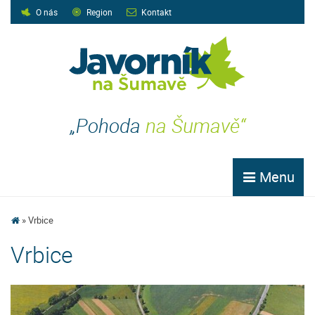
O nás
Region
Kontakt
„Pohoda
na Šumavě“
Menu
Vrbice
Vrbice