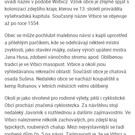
uvádí název v podobě Wirbicz. Vznik obce je zřejmě spjat s
kolonizací zdejšího kraje, kterou ve 13. století prováděla
vyšehradská kapitula. Současný název Vrbice se objevuje
až po roce 1554.
Obec se může pochlubit malebnou návsí s kaplí uprostřed
a přilehlým parčíkem, kde se odehrávají některé místní
zvyklosti, jako stavění májky, oslavy výročí upálení mistra
Jana Husa, zdobení vánočního stromu apod. Oblíbenou
tradicí je ve Vrbici masopust. Vrbice a okolí jsou
vyhledávanou rekreační oblastí. Součástí obce je chatová
osada Sušina. Nedaleko obce se nachází koupaliště a
kemp Rohanov, v letních měsících velmi oblíbený.
Okolí je jako stvořené pro rodinné výlety, pěší i cyklistické.
Obcí prochází značená cyklostezka. Za návštěvu stojí
nedaleký Javorník s rozhlednou a dalšími zajímavostmi. Ve
Vrbici nalezneme několik zachovalých, pro zdejší kraj
typických, roubených chalup. Mezi nejvýstavnější se řadí
roubený dům čp. 5 na návsi. Zajímavostí je, že ve Vrbici a