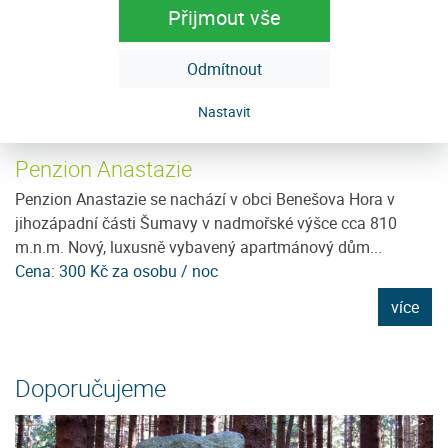
Přijmout vše
Odmítnout
Nastavit
Penzion Anastazie
U
ce
Penzion Anastazie se nachází v obci Benešova Hora v
N
jihozápadní části Šumavy v nadmořské výšce cca 810
pr
m.n.m. Nový, luxusně vybavený apartmánový dům...
pr
Cena: 300 Kč za osobu / noc
C
e
více
Doporučujeme