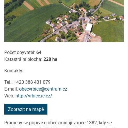
Počet obyvatel:
64
Katastrální plocha:
228 ha
Kontakty:
Tel.: +420 388 431 079
E-mail:
obecvrbice@centrum.cz
Web:
http://vrbice.ic.cz/
Zobrazit na mapě
Prameny se poprvé o obci zmiňují v roce 1382, kdy se