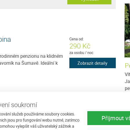
bina
Cena od:
290 Kč
za osobu / noc
rodinném penzionu na klidném
avorník na Šumavě. Ideální k
Zobrazit detaily
Ubytování u Kašperů
P
 jako
Nabízíme ubytování v rodinném apartmánu v
Ví
ík (1066 m
krásném prostředí Šumavy. Ubytování na
Ja
ohou
Javorníku je vhodné nejen pro Vaši letní
pe
dovolenou, kdy můžete...
ro
ení soukromí
více
Cena: 350 Kč za osobu / noc
více
Ce
tování služeb používáme soubory cookies.
Přijmout v
nich jsou pro fungování webu nutné, zatímco
omohou vylepšit váš uživatelský zážitek a