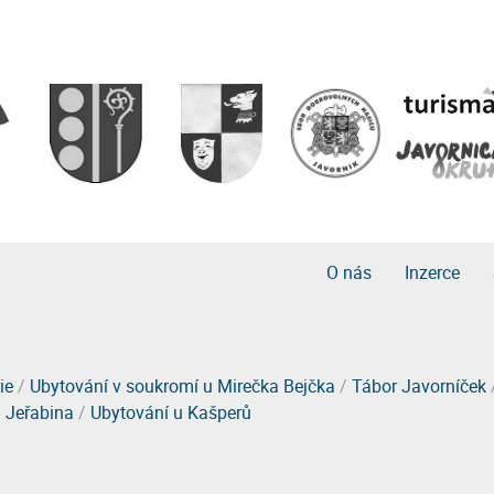
O nás
Inzerce
ie
/
Ubytování v soukromí u Mirečka Bejčka
/
Tábor Javorníček
 Jeřabina
/
Ubytování u Kašperů