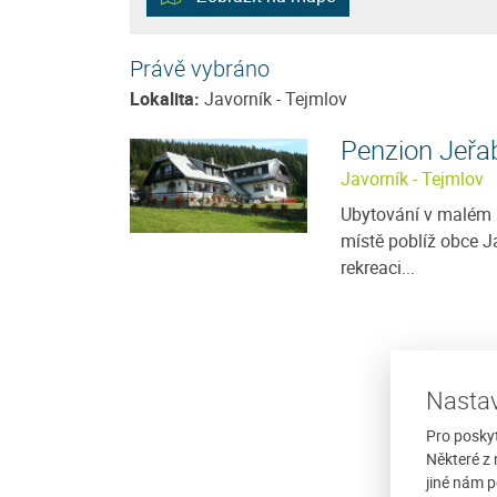
Právě vybráno
Lokalita:
Javorník - Tejmlov
Penzion Jeřa
Javorník - Tejmlov
Ubytování v malém 
místě poblíž obce J
Hotel Krásná Vyhlídka
rekreaci...
, nasbírat nové síly,
Hotel Krásná Vyhlídka (960 m n.m.) se
t si nádhernou přírodu?
jediný na východní straně hory Javorn
 se ubytovat v soukromí
n. m.) může pochlubit jedinečnou pol
umožňující...
Nastav
/ noc
více
Cena: 510 Kč za osobu / noc
Pro posky
Některé z 
jiné nám p