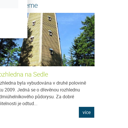
oporučujeme
ozhledna na Sedle
zhledna byla vybudována v druhé polovině
ku 2009. Jedná se o dřevěnou rozhlednu
dmiúhelníkového půdorysu. Za dobré
itelnosti je odtud...
více