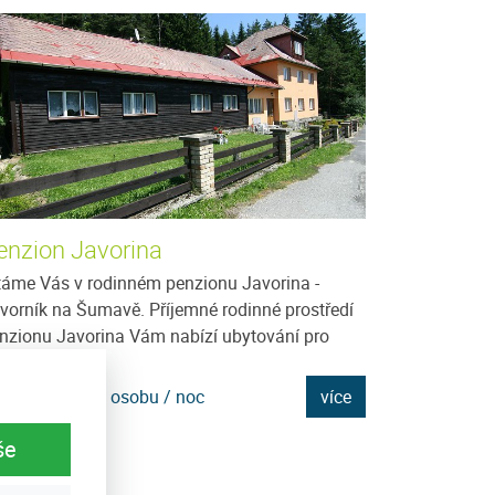
enzion Javorina
Ubytování v
táme Vás v rodinném penzionu Javorina -
Jedná se o třípa
vorník na Šumavě. Příjemné rodinné prostředí
Javorník ve výšc
nzionu Javorina Vám nabízí ubytování pro
1990 celkovou r
dinnou...
svahu s pěkným.
na: 250 Kč za osobu / noc
více
Cena: 550 Kč za
še