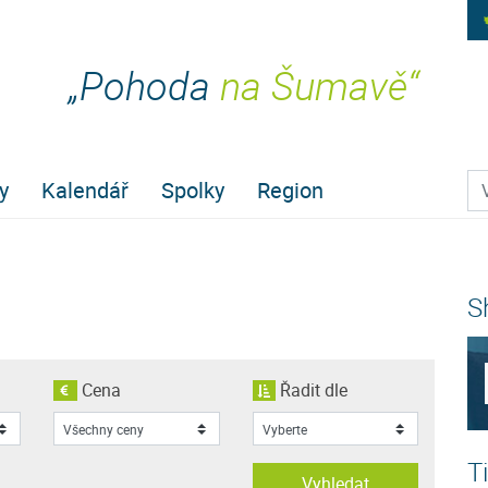
„Pohoda
na Šumavě“
Pr
y
Kalendář
Spolky
Region
S
Cena
Řadit dle
T
Vyhledat