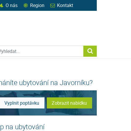
O nás
Region
Kontakt
ohledat web
Vyhledat...
háníte ubytování na Javorníku?
Vyplnit poptávku
Zobrazit nabídku
ip na ubytování