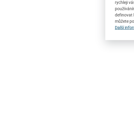
rychleji v
používání
definovat 
můžete po
Další info