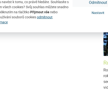
ás navést k tomu, co právě hledáte. Souhlasíte s
Odmítnout
D
m všech cookies? Svůj souhlas můžete snadno
kliknutím na tlačítko
Přijmout vše
nebo
Nastavit
užívání souborů cookies
odmítnout
.
rmace
R
Ro
ro
se
vid