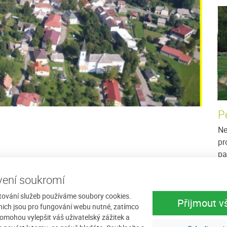
Ubytování v soukromí u Mirečka
P
Bejčka
tmánu v
Ne
 na
pr
Javorník je dominantní kopec v nadmořské výšce
ní
pa
1066 m.n.m., nacházející se mezi Vimperkem a
St
Kašperskými horami. Okolí Javorníka poskytuje
ení soukromí
mnoho...
více
Ce
Cena: 300 Kč za osobu / noc
více
tování služeb používáme soubory cookies.
Přijmout v
nich jsou pro fungování webu nutné, zatímco
omohou vylepšit váš uživatelský zážitek a