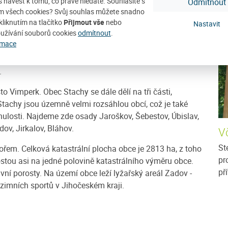
ás navést k tomu, co právě hledáte. Souhlasíte s
Odmítnout
D
m všech cookies? Svůj souhlas můžete snadno
atice, kraj Jihočeský. Stachy najdete asi třicet
kliknutím na tlačítko
Přijmout vše
nebo
Nastavit
užívání souborů cookies
odmítnout
.
metrů severozápadně od města Vimperk. Ke dni 28. 8.
rmace
 střední části Šumavy. Rozkládá se v široké kotlině,
cholům Churáňova, Popelné a Javorníka. Obec je
.
o Vimperk. Obec Stachy se dále dělí na tři části,
 Stachy jsou územně velmi rozsáhlou obcí, což je také
ulosti. Najdeme zde osady Jaroškov, Šebestov, Úbislav,
ov, Jirkalov, Bláhov.
Vč
St
řem. Celková katastrální plocha obce je 2813 ha, z toho
pr
ostou asi na jedné polovině katastrálního výměru obce.
př
avní porosty. Na území obce leží lyžařský areál Zadov -
zimních sportů v Jihočeském kraji.