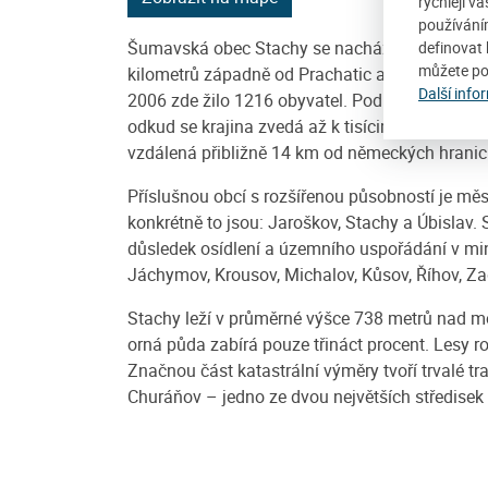
rychleji v
používání
Šumavská obec Stachy se nachází v okrese Prach
definovat 
můžete po
kilometrů západně od Prachatic a dvanáct kilo
Další info
2006 zde žilo 1216 obyvatel. Podhorská obec ve
odkud se krajina zvedá až k tisícimetrovým vr
vzdálená přibližně 14 km od německých hranic
Příslušnou obcí s rozšířenou působností je měst
konkrétně to jsou: Jaroškov, Stachy a Úbislav.
důsledek osídlení a územního uspořádání v min
Jáchymov, Krousov, Michalov, Kůsov, Říhov, Zad
Stachy leží v průměrné výšce 738 metrů nad mo
orná půda zabírá pouze třináct procent. Lesy r
Značnou část katastrální výměry tvoří trvalé tr
Churáňov – jedno ze dvou největších středisek 