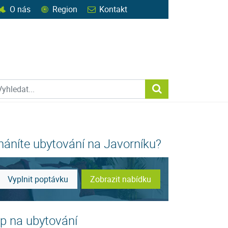
O nás
Region
Kontakt
ohledat web
Vyhledat...
háníte ubytování na Javorníku?
Vyplnit poptávku
Zobrazit nabídku
ip na ubytování