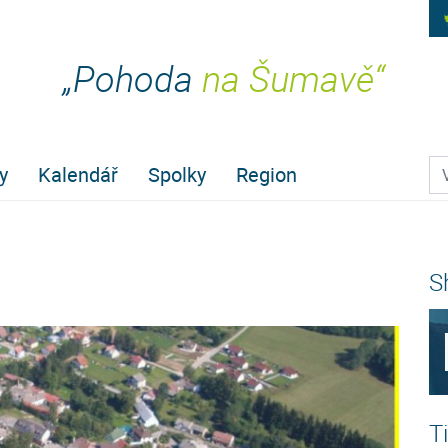
„Pohoda
na Šumavě“
Pr
y
Kalendář
Spolky
Region
S
T