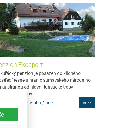
enzion Ekosport
Penzion Jav
kuřácký penzion je posazen do klidného
Vítáme Vás v ro
ostředí těsně u hranic šumavského národního
Javorník na Šum
rku stranou od hlavní turistické trasy
penzionu Javori
rakonice - Vacov -...
rodinnou...
na: 900 Kč za osobu / noc
více
Cena: 250 Kč za
še