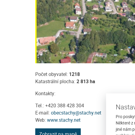
romí Marie
Ubytování u Kašperů
Počet obyvatel:
1218
odinný dům v obci
Nabízíme ubytování v rodinném apar
Katastrální plocha:
2 813 ha
nm, který prošel v roce
krásném prostředí Šumavy. Ubytování
kcí. Dům je v mírném
Javorníku je vhodné nejen pro Vaši let
Kontakty:
dovolenou, kdy můžete...
Tel.: +420 388 428 304
Nastav
/ noc
více
Cena: 350 Kč za osobu / noc
E-mail:
obecstachy@stachy.net
Pro posky
Web:
www.stachy.net
Některé z 
jiné nám p
Zobrazit na mapě