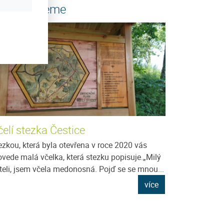
oporučujeme
elí stezka Čestice
ezkou, která byla otevřena v roce 2020 vás
ovede malá včelka, která stezku popisuje.„Milý
íteli, jsem včela medonosná. Pojď se se mnou...
více