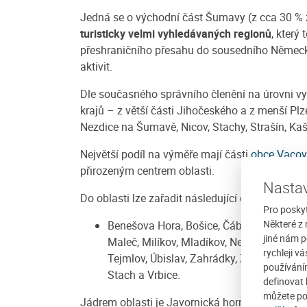
Jedná se o východní část Šumavy (z cca 30 %
turisticky velmi vyhledávaných regionů
, který
přeshraničního přesahu do sousedního Německ
aktivit.
Dle současného správního členění na úrovni vy
krajů – z větší části Jihočeského a z menší Plz
Nezdice na Šumavě, Nicov, Stachy, Strašín, Kaš
Největší podíl na výměře mají části
obce Vacov
přirozeným centrem oblasti.
Nastav
Do oblasti lze zařadit následující osady a obce:
Pro posky
Některé z 
Benešova Hora, Bošice, Čábuze, Hodonín,
jiné nám p
Maleč, Milíkov, Mladíkov, Nezdice na Šum
rychleji v
Tejmlov, Úbislav, Zahrádky, Zdíkovec, Zu
používání
Stach a Vrbice.
definovat 
můžete po
Jádrem oblasti je Javornická hornatina, jejímž