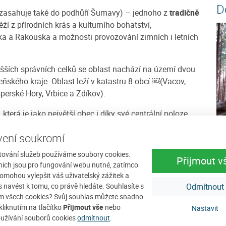
D
 zasahuje také do podhůří Šumavy) – jednoho z
tradičně
 těží z přírodních krás a kulturního bohatství,
a a Rakouska a možnosti provozování zimních i letních
šších správních celků se oblast nachází na území dvou
eňského kraje. Oblast leží v katastru 8 obcí ￼(Vacov,
perské Hory, Vrbice a Zdíkov).
, která je jako největší obec i díky své centrální poloze
M
ení soukromí
Mě
tování služeb používáme soubory cookies.
Ja
Přijmout v
nich jsou pro fungování webu nutné, zatímco
 Jaroškov, Javorník, Lazny, Lhota nad Rohanovem,
ko
omohou vylepšit váš uživatelský zážitek a
avě, Peckov, Pohorsko, Rohanov, Řetenice, Strašín,
tr
ás navést k tomu, co právě hledáte. Souhlasíte s
Odmítnout
klín, Ždánov okrajové části Vacova, Kašperských Hor,
m všech cookies? Svůj souhlas můžete snadno
kliknutím na tlačítko
Přijmout vše
nebo
Nastavit
užívání souborů cookies
odmítnout
.
 nejvyšším vrcholem je
Javorník (1066 m n. m.)
tyčící se