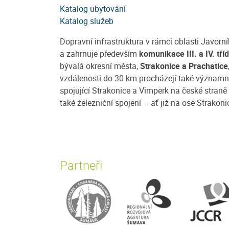
Katalog ubytování
Katalog služeb
Dopravní infrastruktura v rámci oblasti Javo
a zahrnuje především
komunikace III. a IV. tří
bývalá okresní města,
Strakonice a Prachatice
vzdálenosti do 30 km procházejí také význam
spojující Strakonice a Vimperk na české stran
také železniční spojení – ať již na ose Strako
Partneři