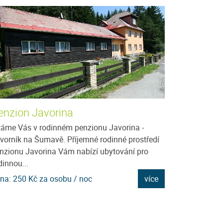
enzion Javorina
Ubytování u
táme Vás v rodinném penzionu Javorina -
Nabízíme ubyto
vorník na Šumavě. Příjemné rodinné prostředí
krásném prostře
nzionu Javorina Vám nabízí ubytování pro
Javorníku je vho
dinnou...
dovolenou, kdy m
na: 250 Kč za osobu / noc
více
Cena: 350 Kč za