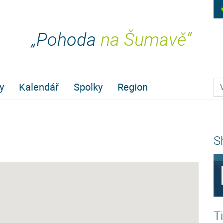
„Pohoda
na Šumavě“
Pr
y
Kalendář
Spolky
Region
S
T