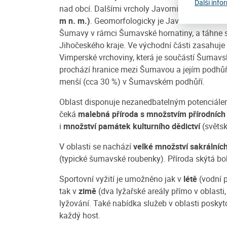
Další info
nad obcí. Dalšími vrcholy Javornické hornatin
m n. m.)
. Geomorfologicky je Javornická horna
Šumavy v rámci Šumavské hornatiny, a táhne 
Jihočeského kraje. Ve východní části zasahuje 
Vimperské vrchoviny, která je součástí Šumavs
prochází hranice mezi Šumavou a jejím podhůří
menší (cca 30 %) v Šumavském podhůří.
Oblast disponuje nezanedbatelným potenciálem
čeká
malebná příroda s množstvím přírodních
i
množství památek kulturního dědictví
(světsk
V oblasti se nachází
velké množství sakrální
(typické šumavské roubenky). Příroda skýtá bo
Sportovní vyžití je umožněno jak v
létě
(vodní p
tak v
zimě
(dva lyžařské areály přímo v oblast
lyžování. Také nabídka služeb v oblasti poskyto
každý host.