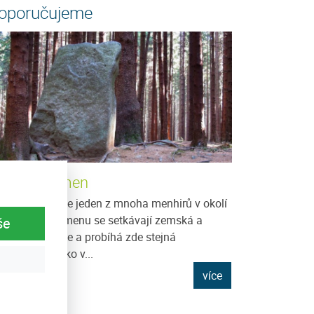
oporučujeme
ěsíční kámen
síční kámen je jeden z mnoha menhirů v okolí
vorníku. V kamenu se setkávají zemská a
še
smická energie a probíhá zde stejná
ansformace jako v...
více