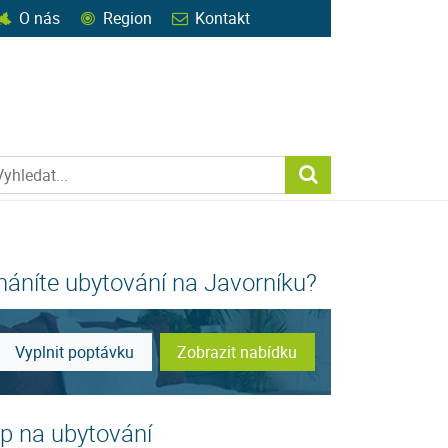
O nás
Region
Kontakt
ohledat web
Vyhledat...
háníte ubytování na Javorníku?
Vyplnit poptávku
Zobrazit nabídku
ip na ubytování