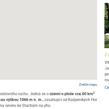
Ubytování v soukromí u Mirečka
P
Bejčka
 4
Ví
ny, kteří
Ja
Javorník je dominantní kopec v nadmořské výšce
 vrátit do
pe
1066 m.n.m., nacházející se mezi Vimperkem a
ro
Kašperskými horami. Okolí Javorníka poskytuje
Zvětšit mapu
mnoho...
více
Ce
2
 cestovního ruchu. Jedná se o
území o ploše cca 60 km
Cena: 300 Kč za osobu / noc
více
kou výškou 1066 m n. m.
, zasahující od Kašperských Hor
 na severu ke Stachám na jihu.