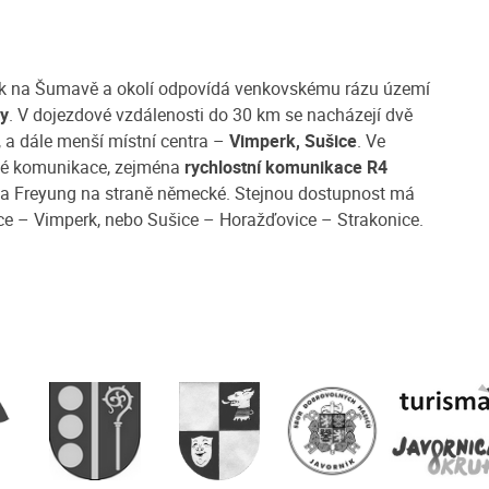
rník na Šumavě a okolí odpovídá venkovskému rázu území
dy
. V dojezdové vzdálenosti do 30 km se nacházejí dvě
, a dále menší místní centra –
Vimperk, Sušice
. Ve
né komunikace, zejména
rychlostní komunikace R4
ě a Freyung na straně německé. Stejnou dostupnost má
nice – Vimperk, nebo Sušice – Horažďovice – Strakonice.