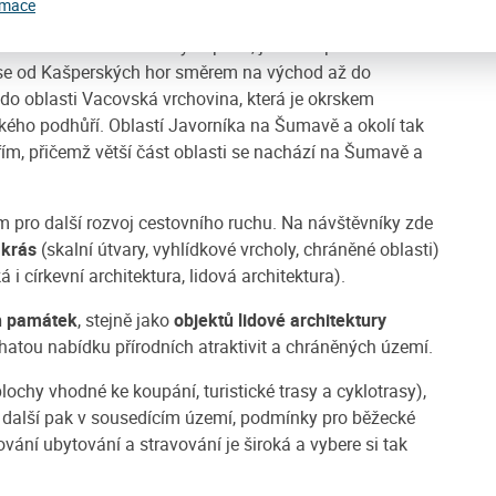
rmace
y jsou
Ždánov (1064 m n. m)
a
Královský kámen (1058
tina okrskem Šumavských plání, jež tvoří podcelek
se od Kašperských hor směrem na východ až do
do oblasti Vacovská vrchovina, která je okrskem
kého podhůří. Oblastí Javorníka na Šumavě a okolí tak
m, přičemž větší část oblasti se nachází na Šumavě a
 pro další rozvoj cestovního ruchu. Na návštěvníky zde
 krás
(skalní útvary, vyhlídkové vrcholy, chráněné oblasti)
á i církevní architektura, lidová architektura).
ch památek
, stejně jako
objektů lidové architektury
hatou nabídku přírodních atraktivit a chráněných území.
lochy vhodné ke koupání, turistické trasy a cyklotrasy),
i, další pak v sousedícím území, podmínky pro běžecké
vání ubytování a stravování je široká a vybere si tak