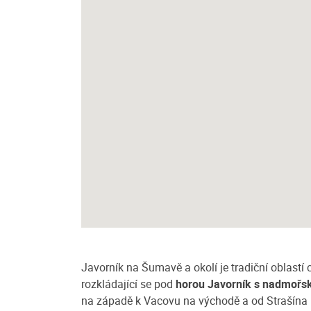
Tábor Javorníček
, nasbírat nové síly,
Táborová základna s 15 chatkami pro
t si nádhernou přírodu?
osoby zve malé i velké táborníky, všech
 se ubytovat v soukromí
mají rádi přírodu. I dospěláci se mohou
dětských...
/ noc
více
Cena: 600 Kč za pokoj / noc
Javorník na Šumavě a okolí je tradiční oblastí
rozkládající se pod
horou Javorník s nadmořs
na západě k Vacovu na východě a od Strašína