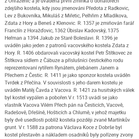
z Ohrazenic a je uváděna první zmínka o donátorech
zdejšího kostela, kdy jsou jmenováni Předota z Radkovic,
Lev z Bukovníka, Mikuláš z Miřetic, Pelhřim z Mladíkova,
Zdata z Hory a Beneš z Klenovic. R. 1357 je zmiňován farář
Franclín z Horažďovic, 1362 Úbislav Kadovský, 1375
Heřman a 1394 Jakub ze Staré Boleslavi. R. 1396 je
uváděn jako jeden z patronů vacovského kostela Zdata z
Hory. R. 1406 obdarovali vacovský kostel Petr Štítkovec ze
Štítkova sídlem z Čábuze a příslušníci čestického rodu
reprezentovaní rytířem Rynátem, plebánem Janem a
Přechem z Čestic. R. 1411 je jako sponzor kostela uváděn
Tvrdek z Přečína. V souvislosti s jeho darem kostelu je
uváděn Matěj Čavda z Vacova. R. 1421 za husitských válek
byl kostel vypálen a pobořen.V r. 1513 uvádí se jako
vlastník Vacova Vilém Přech pán na Česticích, Vacově,
Radešově, Dřešíně, Hošticích a Chlumě, v jehož majetku
byly dvě usedlosti poblíž kostela později zvané Martínkův
grunt. V r. 1588 za patrona Václava Koce z Dobrše byl
kostel přestavěn a nákladem osadníků byly pořízeny zvony