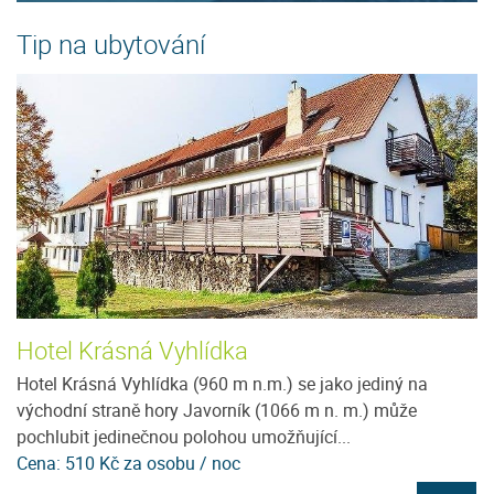
Tip na ubytování
Hotel Krásná Vyhlídka
T
Hotel Krásná Vyhlídka (960 m n.m.) se jako jediný na
T
východní straně hory Javorník (1066 m n. m.) může
os
pochlubit jedinečnou polohou umožňující...
př
Cena: 510 Kč za osobu / noc
Ce