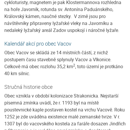
cykloturisty, magnetem je pak Klostermannova rozhledna
na hoře Javorník, rotunda sv. Antonína Paduánského,
Královský kámen, naučné stezky. V zimě jsou pro
návštěvníky připraveny lyžařské vleky na Javorníku a
nedaleký lyžařský areál Zadov uspokojí i náročné lyžaře.
Kalendář akcí pro obec Vacov
Obec Vacov se skládá ze 14 místních částí, z nichž
postupem času stavebně splynuly Vacov a Vlkonice.
2
Celkově má obec rozlohu 35,2 km
, toto území je protkáno
40 km silnic.
Stručná historie obce
Obec vznikla v období kolonizace Strakonicka. Nejstarší
písemná zmínka uvádí, že r. 1193 byl na místě
poustevnické kaple postaven kostel na vrchu Vacově. Roku
1252 je zde uváděna existence malé zemanské tvrze. V r.
1307 byl do vacovského kostela za faráře dosazen Jindřich