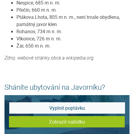
Nespice, 685 m n. m.
Přečín, 660 m n. m.
Ptákova Lhota, 805 m n. m., není trvale obydlena,
památný javor klen
Rohanov, 734 m n. m.
Vlkonice, 726 m n. m.
Žár, 650 m n. m.
Zdroj: webové stránky obce a wikipedia.org
Sháníte ubytování na Javorníku?
Vyplnit poptávku
Zobrazit nabídku