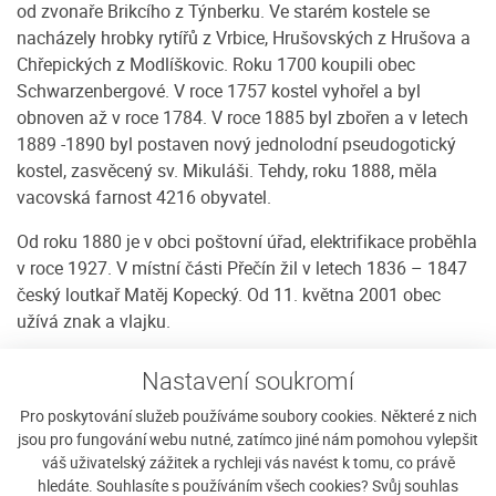
od zvonaře Brikcího z Týnberku. Ve starém kostele se
nacházely hrobky rytířů z Vrbice, Hrušovských z Hrušova a
Chřepických z Modlíškovic. Roku 1700 koupili obec
Schwarzenbergové. V roce 1757 kostel vyhořel a byl
obnoven až v roce 1784. V roce 1885 byl zbořen a v letech
1889 -1890 byl postaven nový jednolodní pseudogotický
kostel, zasvěcený sv. Mikuláši. Tehdy, roku 1888, měla
vacovská farnost 4216 obyvatel.
Od roku 1880 je v obci poštovní úřad, elektrifikace proběhla
v roce 1927. V místní části Přečín žil v letech 1836 – 1847
český loutkař Matěj Kopecký. Od 11. května 2001 obec
užívá znak a vlajku.
Pamětihodnosti
Nastavení soukromí
Kostel svatého Mikuláše – vystavěn v letech 1888 – 1890
Pro poskytování služeb používáme soubory cookies. Některé z nich
na místě původního kostela. Na věži jsou historické zvony
jsou pro fungování webu nutné, zatímco jiné nám pomohou vylepšit
z 16. století. Tradiční poutě jsou Vavřinecká v srpnu a
váš uživatelský zážitek a rychleji vás navést k tomu, co právě
Mikulášská v prosinci. Kaplička svatého Jana
hledáte. Souhlasíte s používáním všech cookies? Svůj souhlas