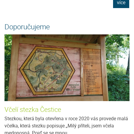
e
více
Doporučujeme
Včelí stezka Čestice
Stezkou, která byla otevřena v roce 2020 vás provede malá
včelka, která stezku popisuje.„Milý příteli, jsem včela
medonosná. Pojď se se mnou...