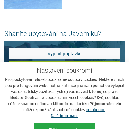
Sháníte ubytování na Javorníku?
Vyplnit poptávku
Zobrazit nabídku
Nastavení soukromí
Pro poskytování služeb používáme soubory cookies. Některé z nich
jsou pro fungování webu nutné, zatímco jiné nám pomohou vylepšit
Tip na ubytování
váš uživatelský zážitek a rychleji vás navést k tomu, co právě
hledáte. Souhlasíte s používáním všech cookies? Svůj souhlas
můžete snadno definovat kliknutím na tlačítko
Přijmout vše
nebo
můžete používání souborů cookies
odmítnout
.
Další informace