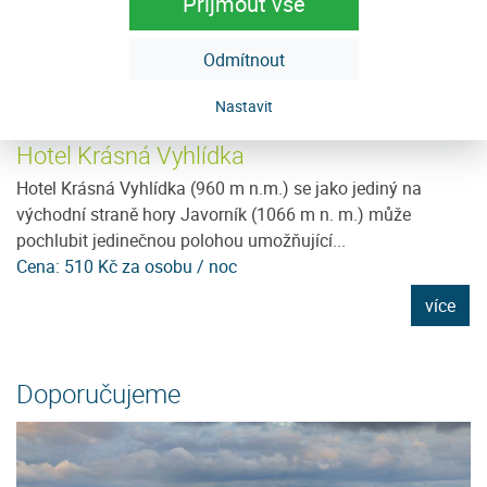
Přijmout vše
Odmítnout
Nastavit
Hotel Krásná Vyhlídka
U
ě
Hotel Krásná Vyhlídka (960 m n.m.) se jako jediný na
N
východní straně hory Javorník (1066 m n. m.) může
pr
pochlubit jedinečnou polohou umožňující...
pr
Cena: 510 Kč za osobu / noc
C
e
více
Doporučujeme