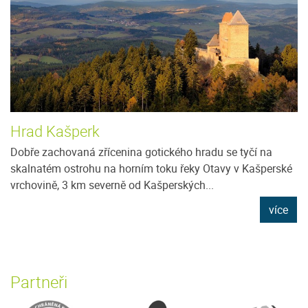
Hrad Kašperk
Dobře zachovaná zřícenina gotického hradu se tyčí na
skalnatém ostrohu na horním toku řeky Otavy v Kašperské
vrchovině, 3 km severně od Kašperských...
více
Partneři