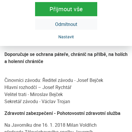
ochrannou přilbou
Přijmout vše
Každý závodník vč. doprovodu se zúčastní závodu na
vlastní nebezpečí
Pořadatel nepřebírá odpovědnost za úrazy způsobené při
Odmítnout
závodu, tréninku atd.
Nastavit
Za ztrátu startovního čísla účtuje pořadatel 500,-Kč
Doporučuje se ochrana páteře, chránič na přilbě, na holích
a holenní chrániče
Činovníci závodu: Ředitel závodu - Josef Bejček
Hlavní rozhodčí – Josef Rychtář
Velitel trati - Miroslav Bejček
Sekretář závodu - Václav Trojan
Zdravotní zabezpečení - Pohotovostní zdravotní služba
Na Javorníku dne 16. 1. 2018 Milan Voldřich
předseda Tělovýchovného spolku Javorník