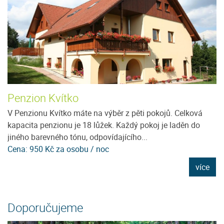
Penzion Kvítko
U
V Penzionu Kvítko máte na výběr z pěti pokojů. Celková
N
kapacita penzionu je 18 lůžek. Každý pokoj je laděn do
pr
jiného barevného tónu, odpovídajícího...
pr
Cena: 950 Kč za osobu / noc
C
e
více
Doporučujeme