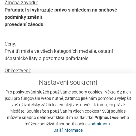
Změna závodu:
Pořadatel si vyhrazuje právo s ohledem na sněhové
podmínky změnit
provedení závodu
Ceny:
Prvá tři místa ve všech kategoriích medaile, ostatní
účastnické listy a pozornost pořadatele
Občerstvení:
Pro každého závodníka je bezplatně připraveno malé
Nastavení soukromí
občerstvení (čaj, tatranka)
Pro poskytování služeb používáme soubory cookies. Některé z nich
Používání vleků:
jsou pro fungování webu nutné, zatímco jiné nám pomohou vylepšit
Závodníci se startovními čísly mají jízdy na vlecích
váš uživatelský zážitek a rychleji vás navést k tomu, co právě
hledáte. Souhlasíte s používáním všech cookies? Svůj souhlas
bezplatně
můžete snadno definovat kliknutím na tlačítko
Přijmout vše
nebo
Tech. ustanovení:
můžete používání souborů cookies
odmítnout
.
Další informace
Ve všech kategoriích musí být
každý závodník vybaven