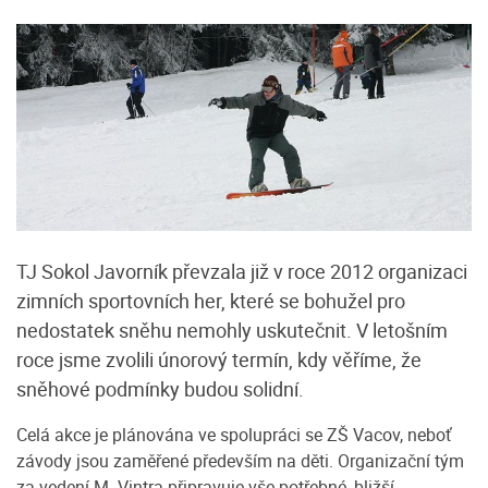
TJ Sokol Javorník převzala již v roce 2012 organizaci
zimních sportovních her, které se bohužel pro
nedostatek sněhu nemohly uskutečnit. V letošním
roce jsme zvolili únorový termín, kdy věříme, že
sněhové podmínky budou solidní.
Celá akce je plánována ve spolupráci se ZŠ Vacov, neboť
závody jsou zaměřené především na děti. Organizační tým
za vedení M. Vintra připravuje vše potřebné, bližší