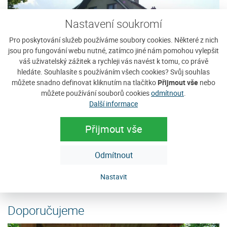
Nastavení soukromí
Pro poskytování služeb používáme soubory cookies. Některé z nich
jsou pro fungování webu nutné, zatímco jiné nám pomohou vylepšit
váš uživatelský zážitek a rychleji vás navést k tomu, co právě
hledáte. Souhlasíte s používáním všech cookies? Svůj souhlas
můžete snadno definovat kliknutím na tlačítko
Přijmout vše
nebo
můžete používání souborů cookies
odmítnout
.
Ubytování v soukromí Marie
U
Další informace
Jedná se o třípatrový rodinný dům v obci Javorník ve výšce
N
960 mnm, který prošel v roce 1990 celkovou rekonstrukcí.
pr
Přijmout vše
Dům je v mírném svahu s pěkným...
pr
Cena: 550 Kč za osobu / noc
C
Odmítnout
e
více
Nastavit
Doporučujeme