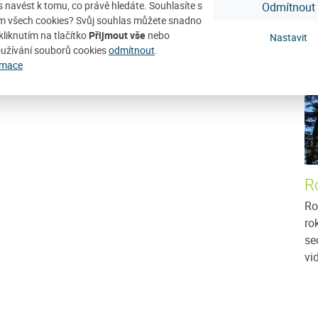
DE
ás navést k tomu, co právě hledáte. Souhlasíte s
Odmítnout
D
m všech cookies? Svůj souhlas můžete snadno
 sjezdového lyžování!
kliknutím na tlačítko
Přijmout vše
nebo
Nastavit
užívání souborů cookies
odmítnout
.
rmace
R
Ro
ro
se
vid