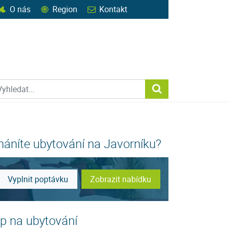
O nás
Region
Kontakt
ohledat web
Vyhledat...
háníte ubytování na Javorníku?
Vyplnit poptávku
Zobrazit nabídku
ip na ubytování