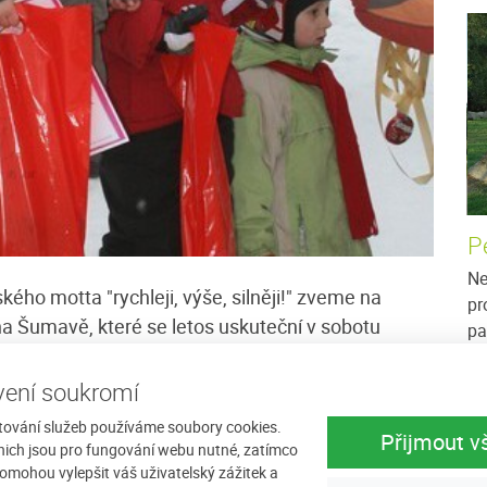
Ubytování v soukromí Marie
P
ina -
Jedná se o třípatrový rodinný dům v obci
Ne
kého motta "rychleji, výše, silněji!" zveme na
 prostředí
Javorník ve výšce 960 mnm, který prošel v roce
pr
 na Šumavě, které se letos uskuteční v sobotu
ání pro
1990 celkovou rekonstrukcí. Dům je v mírném
pa
svahu s pěkným...
St
ení soukromí
více
Cena: 550 Kč za osobu / noc
více
Ce
 Javorník, jehož organizační tým již připravuje vše
počasí přát a budeme Vás moci přivítat na krásně
tování služeb používáme soubory cookies.
Přijmout v
nich jsou pro fungování webu nutné, zatímco
ckých sjezdovkách.
omohou vylepšit váš uživatelský zážitek a