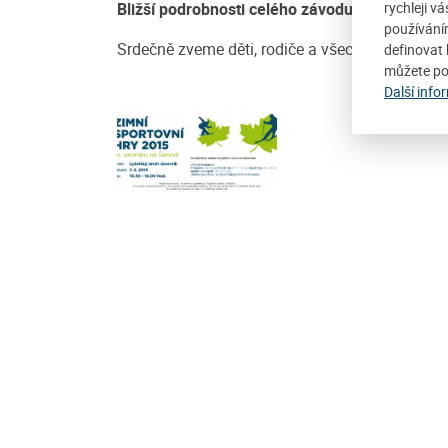
Bližší podrobnosti celého závodu naleznete
Z
rychleji v
používání
Srdečně zveme děti, rodiče a všechny příznivce
definovat 
můžete po
Další info