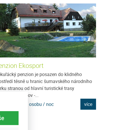
enzion Ekosport
Ubytování v
Bejčka
kuřácký penzion je posazen do klidného
ostředí těsně u hranic šumavského národního
Javorník je dom
rku stranou od hlavní turistické trasy
1066 m.n.m., na
rakonice - Vacov -...
Kašperskými hor
mnoho...
na: 900 Kč za osobu / noc
více
Cena: 300 Kč za
še