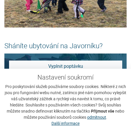
Sháníte ubytování na Javorníku?
Vyplnit poptávku
Nastavení soukromí
Zobrazit nabídku
Pro poskytování služeb používáme soubory cookies. Některé z nich
jsou pro fungování webu nutné, zatímco jiné nám pomohou vylepšit
váš uživatelský zážitek a rychleji vás navést k tomu, co právě
Tip na ubytování
hledáte. Souhlasíte s používáním všech cookies? Svůj souhlas
můžete snadno definovat kliknutím na tlačítko
Přijmout vše
nebo
můžete používání souborů cookies
odmítnout
.
Další informace