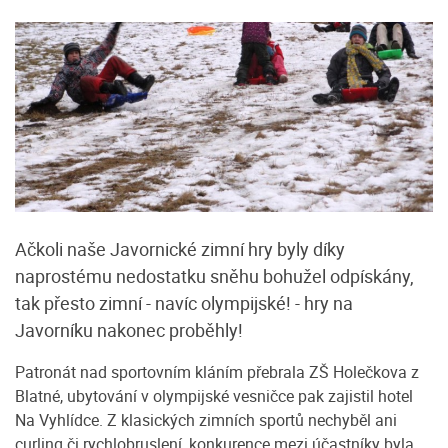
Ačkoli naše Javornické zimní hry byly díky
naprostému nedostatku sněhu bohužel odpískány,
tak přesto zimní - navíc olympijské! - hry na
Javorníku nakonec proběhly!
Patronát nad sportovním kláním přebrala ZŠ Holečkova z
Blatné, ubytování v olympijské vesničce pak zajistil hotel
Na Vyhlídce. Z klasických zimních sportů nechyběl ani
curling či rychlobruslení, konkurence mezi účastníky byla