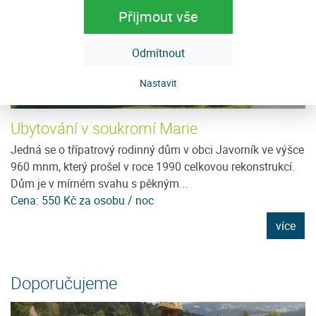
Přijmout vše
Odmítnout
Nastavit
Ubytování v soukromí Marie
T
ít
Jedná se o třípatrový rodinný dům v obci Javorník ve výšce
T
e
960 mnm, který prošel v roce 1990 celkovou rekonstrukcí.
os
Dům je v mírném svahu s pěkným...
př
Cena: 550 Kč za osobu / noc
Ce
e
více
Doporučujeme