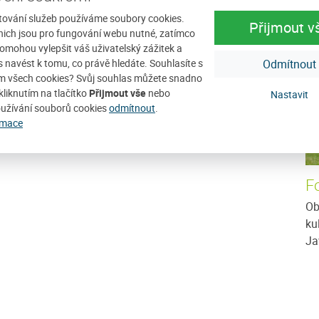
D
tování služeb používáme soubory cookies.
Přijmout v
nich jsou pro fungování webu nutné, zatímco
omohou vylepšit váš uživatelský zážitek a
ás navést k tomu, co právě hledáte. Souhlasíte s
Odmítnout
m všech cookies? Svůj souhlas můžete snadno
kliknutím na tlačítko
Přijmout vše
nebo
Nastavit
užívání souborů cookies
odmítnout
.
rmace
F
Ob
ku
Ja