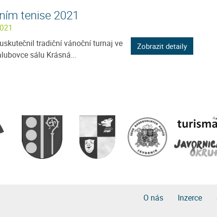
lním tenise 2021
2021
skutečnil tradiční vánoční turnaj ve
Zobrazit detaily
alubovce sálu Krásná...
O nás
Inzerce