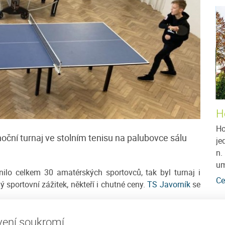
Ubytování v soukromí Marie
H
ina -
Jedná se o třípatrový rodinný dům v obci
Ho
noční turnaj ve stolním tenisu na palubovce sálu
 prostředí
Javorník ve výšce 960 mnm, který prošel v roce
je
ání pro
1990 celkovou rekonstrukcí. Dům je v mírném
n.
svahu s pěkným...
um
nilo celkem 30 amatérských sportovců, tak byl turnaj i
více
Cena: 550 Kč za osobu / noc
více
Ce
ý sportovní zážitek, někteří i chutné ceny.
TS Javorník
se
ení soukromí