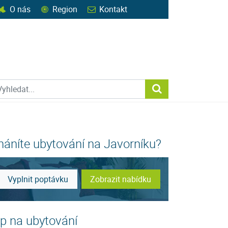
O nás
Region
Kontakt
ohledat web
Vyhledat...
háníte ubytování na Javorníku?
Vyplnit poptávku
Zobrazit nabídku
ip na ubytování