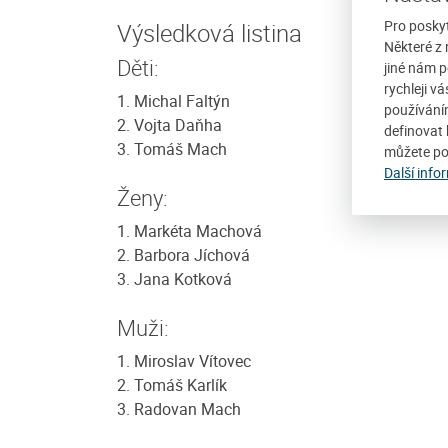
Pro posky
Výsledková listina
Některé z 
Děti:
jiné nám p
rychleji v
1. Michal Faltýn
používání
2. Vojta Daňha
definovat 
3. Tomáš Mach
můžete po
Další info
Ženy:
1. Markéta Machová
2. Barbora Jíchová
3. Jana Kotková
Muži:
1. Miroslav Vítovec
2. Tomáš Karlík
3. Radovan Mach