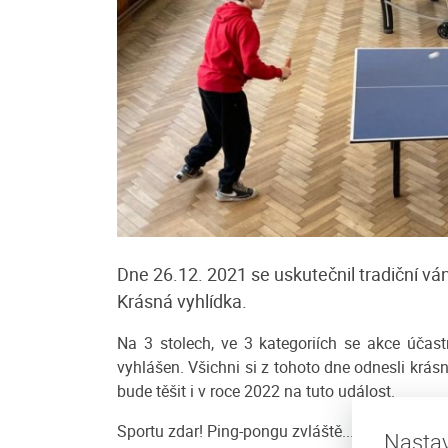
romí u Mirečka
Penzion Javorina
Vítáme Vás v rodinném penzionu Javor
Dne 26.12. 2021 se uskutečnil tradiční vá
Javorník na Šumavě. Příjemné rodinné
 kopec v nadmořské výšce
Krásná vyhlídka.
penzionu Javorina Vám nabízí ubytov
cí se mezi Vimperkem a
rodinnou...
lí Javorníka poskytuje
Na 3 stolech, ve 3 kategoriích se akce účast
Cena: 250 Kč za osobu / noc
vyhlášen. Všichni si z tohoto dne odnesli krásn
/ noc
více
bude těšit i v roce 2022 na tuto událost.
Sportu zdar! Ping-pongu zvláště...
Nastav