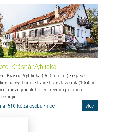
otel Krásná Vyhlídka
Tábor Javor
tel Krásná Vyhlídka (960 m n.m.) se jako
Táborová základ
diný na východní straně hory Javorník (1066 m
osoby zve malé i 
 m.) může pochlubit jedinečnou polohou
mají rádi přírod
ožňující...
dětských...
na: 510 Kč za osobu / noc
více
Cena: 600 Kč za