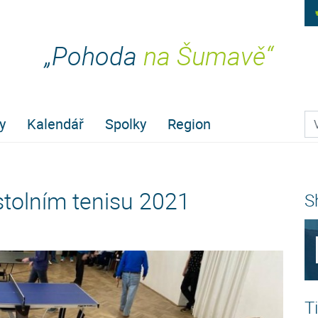
„Pohoda
na Šumavě“
Pr
y
Kalendář
Spolky
Region
stolním tenisu 2021
S
T