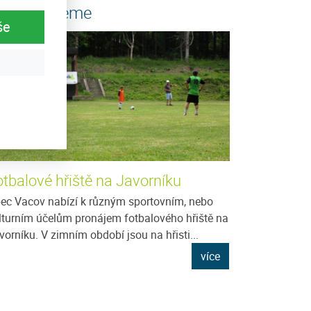
oporučujeme
še
otbalové hřiště na Javorníku
ec Vacov nabízí k různým sportovním, nebo
lturním účelům pronájem fotbalového hřiště na
vorníku. V zimním období jsou na hřisti...
více