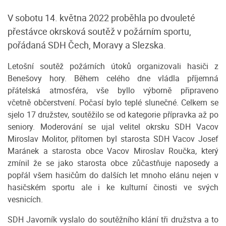
V sobotu 14. května 2022 proběhla po dvouleté
přestávce okrsková soutěž v požárním sportu,
pořádaná SDH Čech, Moravy a Slezska.
Letošní soutěž požárních útoků organizovali hasiči z
Benešovy hory. Během celého dne vládla příjemná
přátelská atmosféra, vše byllo výborně připraveno
včetně občerstvení. Počasí bylo teplé slunečné. Celkem se
sjelo 17 družstev, soutěžilo se od kategorie přípravka až po
seniory. Moderování se ujal velitel okrsku SDH Vacov
Miroslav Molitor, přítomen byl starosta SDH Vacov Josef
Maránek a starosta obce Vacov Miroslav Roučka, který
zmínil že se jako starosta obce zůčastňuje naposedy a
popřál všem hasičům do dalších let mnoho elánu nejen v
hasičském sportu ale i ke kulturní činosti ve svých
vesnicích.
SDH Javorník vyslalo do soutěžního klání tři družstva a to