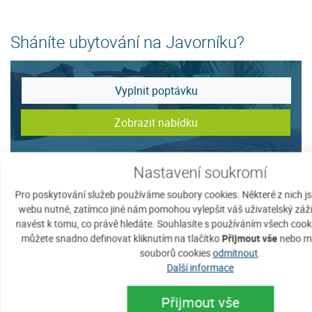
Sháníte ubytování na Javorníku?
Vyplnit poptávku
Zobrazit nabídku
Nastavení soukromí
Tip na ubytování
Pro poskytování služeb používáme soubory cookies. Některé z nich j
webu nutné, zatímco jiné nám pomohou vylepšit váš uživatelský zážit
navést k tomu, co právě hledáte. Souhlasíte s používáním všech cook
můžete snadno definovat kliknutím na tlačítko
Přijmout vše
nebo mů
souborů cookies
odmítnout
.
Další informace
Přijmout vše