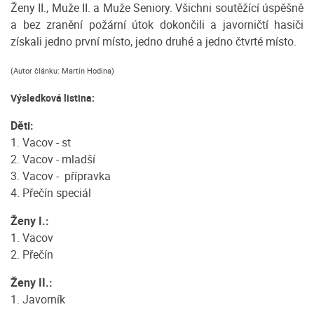
Ženy II., Muže II. a Muže Seniory. Všichni soutěžící úspěšně
a bez zranění požární útok dokončili a javorničtí hasiči
získali jedno první místo, jedno druhé a jedno čtvrté místo.
(Autor článku: Martin Hodina)
Výsledková listina:
Děti:
1. Vacov - st
2. Vacov - mladší
3. Vacov - přípravka
4. Přečín speciál
Ženy I.:
1. Vacov
2. Přečín
Ženy II.:
1. Javorník