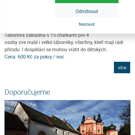
Odmítnout
Nastavit
Tábor Javorníček
C
Táborová základna s 15 chatkami pro 4
Po
osoby zve malé i velké táborníky, všechny, kteří mají rádi
kl
přírodu. I dospěláci se mohou vrátit do dětských...
se
Cena: 600 Kč za pokoj / noc
C
e
více
Doporučujeme