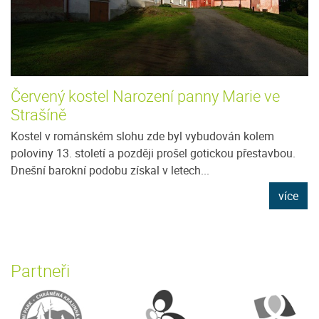
Červený kostel Narození panny Marie ve
Strašíně
Kostel v románském slohu zde byl vybudován kolem
poloviny 13. století a později prošel gotickou přestavbou.
Dnešní barokní podobu získal v letech...
více
Partneři