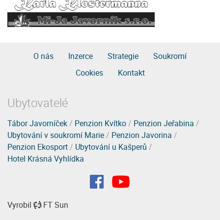
O nás
Inzerce
Strategie
Soukromí
Cookies
Kontakt
Ubytovatelé
Tábor Javorníček
/
Penzion Kvítko
/
Penzion Jeřabina
/
Ubytování v soukromí Marie
/
Penzion Javorina
/
Penzion Ekosport
/
Ubytování u Kašperů
/
Hotel Krásná Vyhlídka
Vyrobil
FT Sun