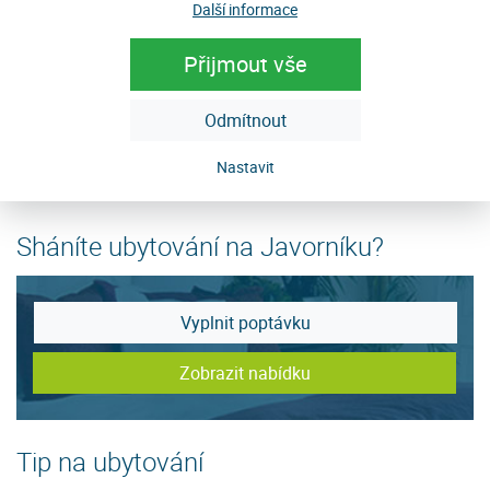
Další informace
„Není důležité vyhrát, ale zúčastnit se“!
Přijmout vše
Hodně sportovních úspěchů v příštím ročníku.
Fotografická dokumentace v
galerii
na našich webových
Odmítnout
stránkách.
Nastavit
Sháníte ubytování na Javorníku?
Vyplnit poptávku
Zobrazit nabídku
Tip na ubytování