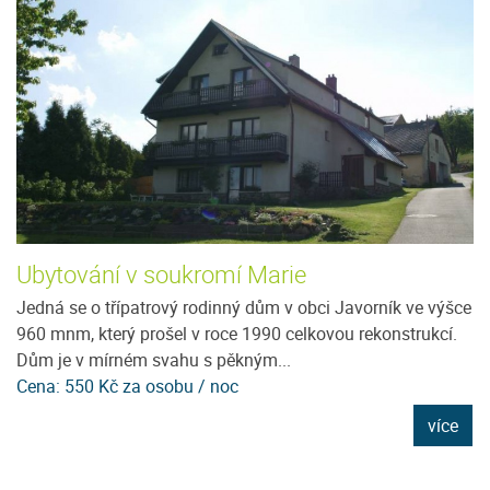
Ubytování v soukromí Marie
U
Jedná se o třípatrový rodinný dům v obci Javorník ve výšce
N
960 mnm, který prošel v roce 1990 celkovou rekonstrukcí.
pr
Dům je v mírném svahu s pěkným...
pr
Cena: 550 Kč za osobu / noc
C
e
více