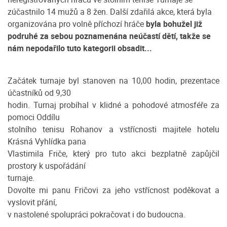
zúčastnilo 14 mužů a 8 žen. Další zdařilá akce, která byla
organizována pro volně příchozí hráče
byla bohužel již
podruhé za sebou poznamenána neúčastí dětí, takže se
nám nepodařilo tuto kategorii obsadit...
Začátek turnaje byl stanoven na 10,00 hodin, prezentace
účastníků od 9,30
hodin. Turnaj probíhal v klidné a pohodové atmosféře za
pomoci Oddílu
stolního tenisu Rohanov a vstřícnosti majitele hotelu
Krásná Vyhlídka pana
Vlastimila Friče, který pro tuto akci bezplatně zapůjčil
prostory k uspořádání
turnaje.
Dovolte mi panu Fričovi za jeho vstřícnost poděkovat a
vyslovit přání,
v nastolené spolupráci pokračovat i do budoucna.