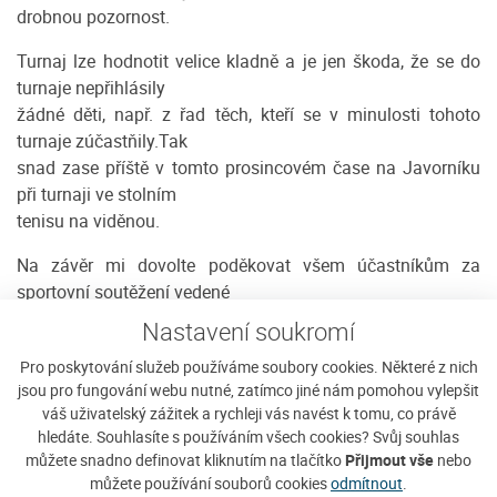
drobnou pozornost.
Turnaj lze hodnotit velice kladně a je jen škoda, že se do
turnaje nepřihlásily
žádné děti, např. z řad těch, kteří se v minulosti tohoto
turnaje zúčastňily.Tak
snad zase příště v tomto prosincovém čase na Javorníku
při turnaji ve stolním
tenisu na viděnou.
Na závěr mi dovolte poděkovat všem účastníkům za
sportovní soutěžení vedené
v duchu fair play a dále garantům turnaje panu Jiřímu
Nastavení soukromí
Sládkovi, Josefu
Pro poskytování služeb používáme soubory cookies. Některé z nich
Rychtářovi a Josefu Švecovi, za jejich činnost a obětavou
jsou pro fungování webu nutné, zatímco jiné nám pomohou vylepšit
práci při přípravě a
váš uživatelský zážitek a rychleji vás navést k tomu, co právě
organizaci samotného turnaje a také za objektivní práci
hledáte. Souhlasíte s používáním všech cookies? Svůj souhlas
rozhodčích v průběhu
můžete snadno definovat kliknutím na tlačítko
Přijmout vše
nebo
celého turnaje, kterou ocenili i samotní účastníci turnaje.
můžete používání souborů cookies
odmítnout
.