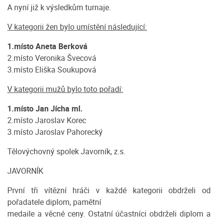
A nyní již k výsledkům turnaje.
V kategorii žen bylo umístění následující:
1.místo Aneta Berková
2.místo Veronika Švecová
3.místo Eliška Soukupová
V kategorii mužů bylo toto pořadí:
1.místo Jan Jícha ml.
2.místo Jaroslav Korec
3.místo Jaroslav Pahorecký
Tělovýchovný spolek Javorník, z.s.
JAVORNÍK
První tři vítězní hráči v každé kategorii obdrželi od
pořadatele diplom, pamětní
medaile a věcné ceny. Ostatní účastníci obdrželi diplom a