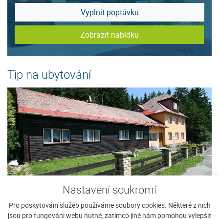
Vyplnit poptávku
Zobrazit nabídku
Tip na ubytování
Nastavení soukromí
Pro poskytování služeb používáme soubory cookies. Některé z nich
Penzion Javorina
U
jsou pro fungování webu nutné, zatímco jiné nám pomohou vylepšit