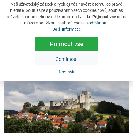
Vítáme Vás v rodinném penzionu Javorina - Javorník na
N
váš uživatelský zážitek a rychleji vás navést k tomu, co právě
Šumavě. Příjemné rodinné prostředí penzionu Javorina
hledáte. Souhlasíte s používáním všech cookies? Svůj souhlas
pr
můžete snadno definovat kliknutím na tlačítko
Přijmout vše
nebo
Vám nabízí ubytování pro rodinnou...
pr
můžete používání souborů cookies
odmítnout
.
Cena: 250 Kč za osobu / noc
C
Další informace
e
více
Přijmout vše
Doporučujeme
Odmítnout
Nastavit