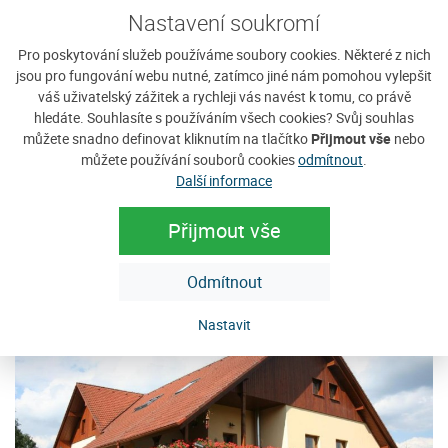
fotogalerii.
Nastavení soukromí
Pro poskytování služeb používáme soubory cookies. Některé z nich
jsou pro fungování webu nutné, zatímco jiné nám pomohou vylepšit
Sháníte ubytování na Javorníku?
váš uživatelský zážitek a rychleji vás navést k tomu, co právě
hledáte. Souhlasíte s používáním všech cookies? Svůj souhlas
můžete snadno definovat kliknutím na tlačítko
Přijmout vše
nebo
můžete používání souborů cookies
odmítnout
.
Vyplnit poptávku
Další informace
Zobrazit nabídku
Přijmout vše
Odmítnout
Tip na ubytování
Nastavit