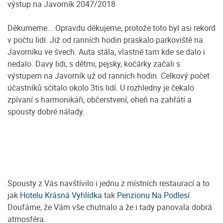
výstup na Javorník 2047/2018
Děkumeme... Opravdu děkujeme, protože toto byl asi rekord
v počtu lidí. Již od ranních hodin praskalo parkoviště na
Javorníku ve švech. Auta stála, vlastně tam kde se dalo i
nedalo. Davy lidi, s dětmi, pejsky, kočárky začali s
výstupem na Javorník už od ranních hodin. Celkový počet
účastníků sčítalo okolo 3tis lidí. U rozhledny je čekalo
zpívaní s harmonikáři, občerstvení, oheň na zahřátí a
spousty dobré nálady.
Spousty z Vás navštívilo i jednu z místních restaurací a to
jak
Hotelu Krásná Vyhlídka
tak
Penzionu Na Podlesí.
Doufáme, že Vám vše chutnalo a že i tady panovala dobrá
atmosféra.