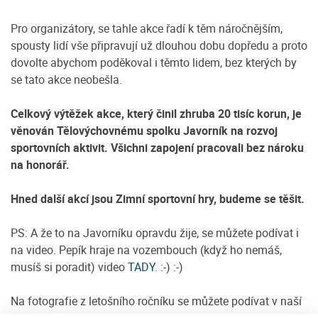
Pro organizátory, se tahle akce řadí k těm náročnějším,
spousty lidí vše připravují už dlouhou dobu dopředu a proto
dovolte abychom poděkoval i těmto lidem, bez kterých by
se tato akce neobešla.
Celkový výtěžek akce, který činil zhruba 20 tisíc korun, je
věnován Tělovýchovnému spolku Javorník na rozvoj
sportovních aktivit. Všichni zapojení pracovali bez nároku
na honorář.
Hned další akcí jsou Zimní sportovní hry, budeme se těšit.
PS: A že to na Javorníku opravdu žije, se můžete podívat i
na video. Pepík hraje na vozembouch (když ho nemáš,
musíš si poradit) video
TADY
. :-) :-)
Na fotografie z letošního ročníku se můžete podívat v naší