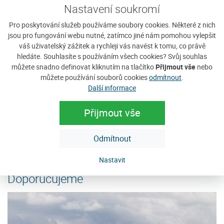
Nastavení soukromí
Pro poskytování služeb používáme soubory cookies. Některé z nich
jsou pro fungování webu nutné, zatímco jiné nám pomohou vylepšit
váš uživatelský zážitek a rychleji vás navést k tomu, co právě
hledáte. Souhlasíte s používáním všech cookies? Svůj souhlas
Tábor Javorníček
U
můžete snadno definovat kliknutím na tlačítko
Přijmout vše
nebo
můžete používání souborů cookies
odmítnout
.
Táborová základna s 15 chatkami pro 4
Je
Další informace
osoby zve malé i velké táborníky, všechny, kteří mají rádi
96
přírodu. I dospěláci se mohou vrátit do dětských...
D
Přijmout vše
Cena: 600 Kč za pokoj / noc
C
e
více
Odmítnout
Nastavit
Doporučujeme