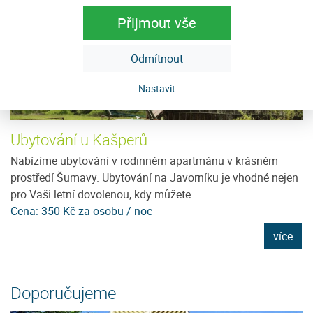
Přijmout vše
Odmítnout
Nastavit
Ubytování u Kašperů
U
Nabízíme ubytování v rodinném apartmánu v krásném
Je
prostředí Šumavy. Ubytování na Javorníku je vhodné nejen
96
pro Vaši letní dovolenou, kdy můžete...
D
Cena: 350 Kč za osobu / noc
C
e
více
Doporučujeme