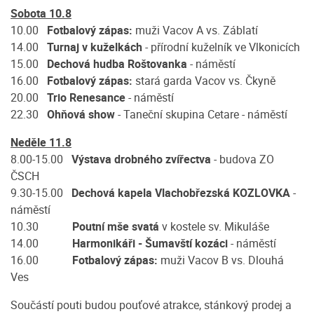
Sobota 10.8
10.00
Fotbalový zápas:
muži Vacov A vs. Záblatí
14.00
Turnaj v kuželkách
- přírodní kuželník ve Vlkonicích
15.00
Dechová hudba Roštovanka
- náměstí
16.00
Fotbalový zápas:
stará garda Vacov vs. Čkyně
20.00
Trio Renesance
- náměstí
22.30
Ohňová show
- Taneční skupina Cetare - náměstí
Neděle 11.8
8.00-15.00
Výstava drobného zvířectva
- budova ZO
ČSCH
9.30-15.00
Dechová kapela Vlachobřezská KOZLOVKA
-
náměstí
10.30
Poutní mše svatá
v kostele sv. Mikuláše
14.00
Harmonikáři - Šumavští kozáci
- náměstí
16.00
Fotbalový zápas:
muži Vacov B vs. Dlouhá
Ves
Součástí pouti budou pouťové atrakce, stánkový prodej a