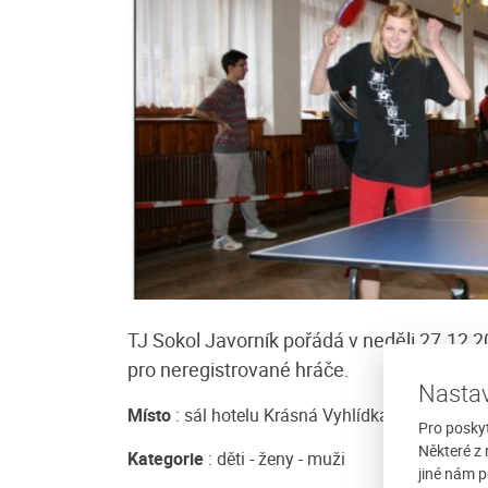
e
Chalupa U Šperlů
achází v obci Benešova
Potřebujete si odpočinout, nasbírat nov
ti Šumavy v nadmořské
relaxovat, mít klid a užít si nádhernou
ový, luxusně vybavený
Nic Vám nebrání! Nechte se ubytovat 
TJ Sokol Javorník pořádá v neděli 27.1
u...
pro neregistrované hráče.
Nastav
/ noc
více
Cena: 350 Kč za osobu / noc
Místo
: sál hotelu Krásná Vyhlídka Javorník
Pro posky
Některé z 
Kategorie
: děti - ženy - muži
jiné nám p