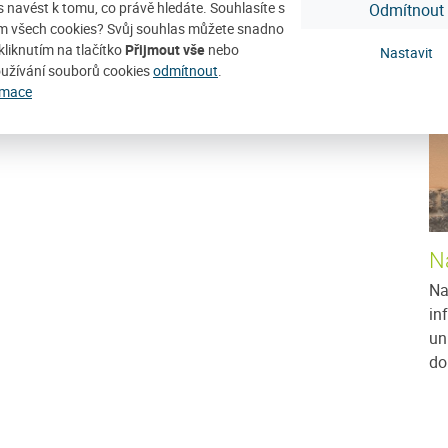
ás navést k tomu, co právě hledáte. Souhlasíte s
Odmítnout
D
m všech cookies? Svůj souhlas můžete snadno
kliknutím na tlačítko
Přijmout vše
nebo
 a Silvestrem u nás na Javorníku a jste příznivci této
Nastavit
užívání souborů cookies
odmítnout
.
lit i ping-pongovou pálku a dorazit za námi v neděli
rmace
N
Na
in
un
do