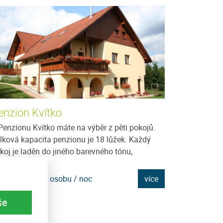
enzion Kvítko
Penzion Jav
Penzionu Kvítko máte na výběr z pěti pokojů.
Vítáme Vás v ro
lková kapacita penzionu je 18 lůžek. Každý
Javorník na Šum
koj je laděn do jiného barevného tónu,
penzionu Javori
povídajícího...
rodinnou...
na: 950 Kč za osobu / noc
více
Cena: 250 Kč za
še