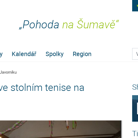
„Pohoda
na Šumavě“
Pr
y
Kalendář
Spolky
Region
 Javorníku
ve stolním tenise na
S
T