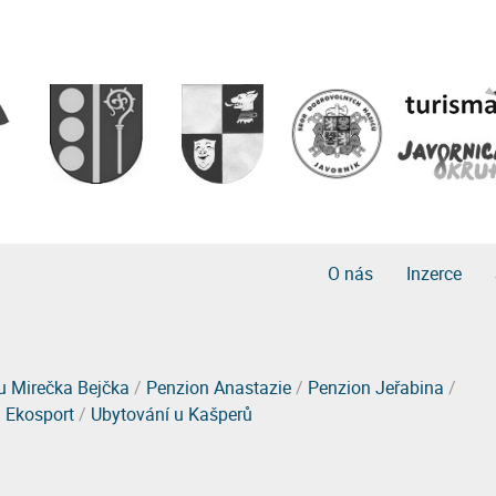
O nás
Inzerce
u Mirečka Bejčka
/
Penzion Anastazie
/
Penzion Jeřabina
/
 Ekosport
/
Ubytování u Kašperů