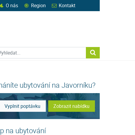
O nás
Region
Kontakt
ohledat web
Vyhledat...
háníte ubytování na Javorníku?
Vyplnit poptávku
Zobrazit nabídku
ip na ubytování