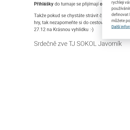
rychleji v
Přihlášky
do turnaje se přijímají
od 9.30 hod!
používání
definovat 
Takže pokud se chystáte strávit čas mezi Vánoci
můžete po
hry, tak nezapomeňte si do cestovní tašky přiba
Další info
27.12 na Krásnou vyhlídku :-)
Srdečně zve TJ SOKOL Javorník