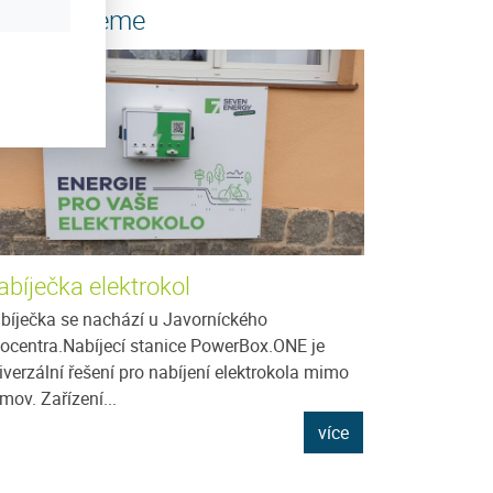
oporučujeme
abíječka elektrokol
bíječka se nachází u Javorníckého
focentra.Nabíjecí stanice PowerBox.ONE je
iverzální řešení pro nabíjení elektrokola mimo
mov. Zařízení...
více