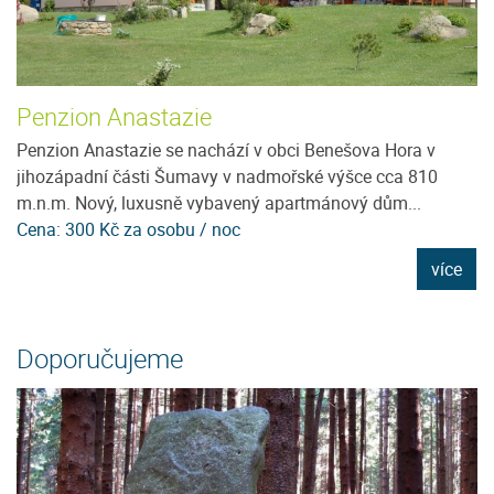
Penzion Anastazie
P
ce
Penzion Anastazie se nachází v obci Benešova Hora v
Ne
jihozápadní části Šumavy v nadmořské výšce cca 810
u
m.n.m. Nový, luxusně vybavený apartmánový dům...
tu
Cena: 300 Kč za osobu / noc
C
e
více
Doporučujeme