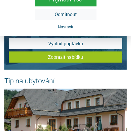
Odmítnout
Sháníte ubytování na Javorníku?
Nastavit
Vyplnit poptávku
Zobrazit nabídku
Tip na ubytování