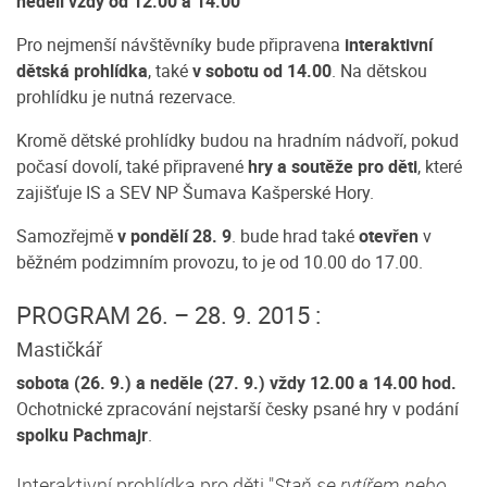
neděli vždy od 12.00 a 14.00
Pro nejmenší návštěvníky bude připravena
interaktivní
dětská prohlídka
, také
v sobotu od 14.00
. Na dětskou
prohlídku je nutná rezervace.
Kromě dětské prohlídky budou na hradním nádvoří, pokud
počasí dovolí, také připravené
hry a soutěže pro děti
, které
zajišťuje IS a SEV NP Šumava Kašperské Hory.
Samozřejmě
v pondělí 28. 9
. bude hrad také
otevřen
v
běžném podzimním provozu, to je od 10.00 do 17.00.
PROGRAM
26. – 28. 9. 2015 :
Mastičkář
sobota (26. 9.) a neděle (27. 9.) vždy 12.00 a 14.00 hod.
Ochotnické zpracování nejstarší česky psané hry v podání
spolku Pachmajr
.
Interaktivní prohlídka pro děti "
Staň se rytířem nebo