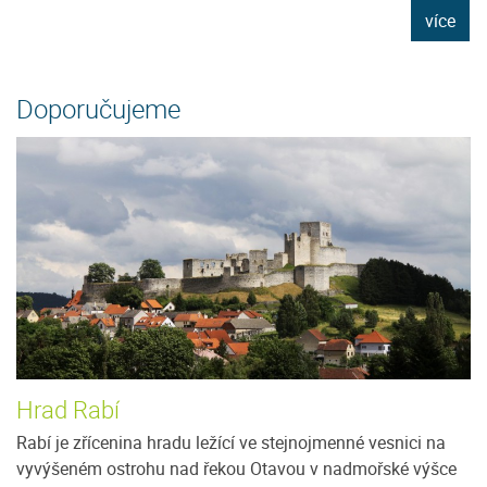
e
více
Doporučujeme
Hrad Rabí
Rabí je zřícenina hradu ležící ve stejnojmenné vesnici na
vyvýšeném ostrohu nad řekou Otavou v nadmořské výšce