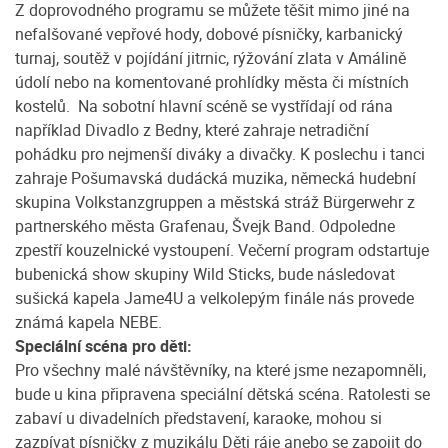
Z doprovodného programu se můžete těšit mimo jiné na
nefalšované vepřové hody, dobové písničky, karbanický
turnaj, soutěž v pojídání jitrnic, rýžování zlata v Amálině
údolí nebo na komentované prohlídky města či místních
kostelů. Na sobotní hlavní scéně se vystřídají od rána
například Divadlo z Bedny, které zahraje netradiční
pohádku pro nejmenší diváky a divačky. K poslechu i tanci
zahraje Pošumavská dudácká muzika, německá hudební
skupina Volkstanzgruppen a městská stráž Bürgerwehr z
partnerského města Grafenau, Švejk Band. Odpoledne
zpestří kouzelnické vystoupení. Večerní program odstartuje
bubenická show skupiny Wild Sticks, bude následovat
sušická kapela Jame4U a velkolepým finále nás provede
známá kapela NEBE.
Speciální scéna pro děti:
Pro všechny malé návštěvníky, na které jsme nezapomněli,
bude u kina připravena speciální dětská scéna. Ratolesti se
zabaví u divadelních představení, karaoke, mohou si
zazpívat písničky z muzikálu Děti ráje anebo se zapojit do