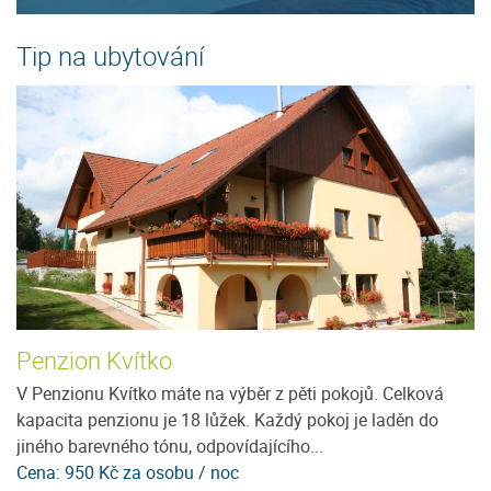
Tip na ubytování
Penzion Kvítko
U
V Penzionu Kvítko máte na výběr z pěti pokojů. Celková
J
en
kapacita penzionu je 18 lůžek. Každý pokoj je laděn do
m
jiného barevného tónu, odpovídajícího...
ho
Cena: 950 Kč za osobu / noc
C