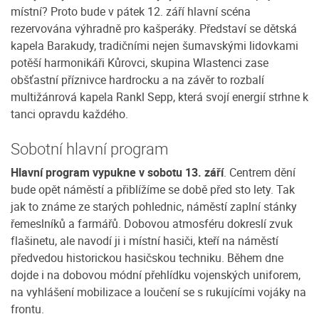
místní? Proto bude v pátek 12. září hlavní scéna
rezervována výhradně pro kašperáky. Představí se dětská
kapela Barakudy, tradičními nejen šumavskými lidovkami
potěší harmonikáři Kůrovci, skupina Wlastenci zase
obšťastní příznivce hardrocku a na závěr to rozbalí
multižánrová kapela Rankl Sepp, která svojí energií strhne k
tanci opravdu každého.
Sobotní hlavní program
Hlavní program vypukne v sobotu 13. září
. Centrem dění
bude opět náměstí a přiblížíme se době před sto lety. Tak
jak to známe ze starých pohlednic, náměstí zaplní stánky
řemeslníků a farmářů. Dobovou atmosféru dokreslí zvuk
flašinetu, ale navodí ji i místní hasiči, kteří na náměstí
předvedou historickou hasičskou techniku. Během dne
dojde i na dobovou módní přehlídku vojenských uniforem,
na vyhlášení mobilizace a loučení se s rukujícími vojáky na
frontu.