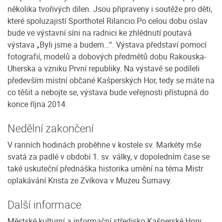
několika tvořivých dílen. Jsou připraveny i soutěže pro děti,
které spoluzajistí Sporthotel Rilancio.Po celou dobu oslav
bude ve výstavní síni na radnici ke zhlédnutí poutavá
výstava „Byli jsme a budem…“. Výstava představí pomocí
fotografií, modelů a dobových předmětů dobu Rakouska-
Uherska a vzniku První republiky. Na výstavě se podíleli
především místní občané Kašperských Hor, tedy se máte na
co těšit a nebojte se, výstava bude veřejnosti přístupná do
konce října 2014.
Nedělní zakončení
V ranních hodinách proběhne v kostele sv. Markéty mše
svatá za padlé v období 1. sv. války, v dopoledním čase se
také uskuteční přednáška historika umění na téma Mistr
oplakávání Krista ze Zvíkova v Muzeu Šumavy.
Další informace
Městské kulturní a informační středisko Kašperské Hory,