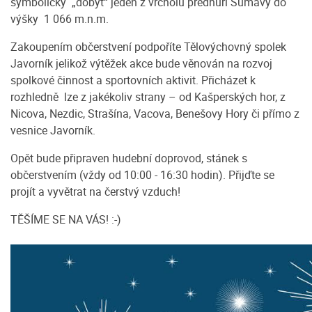
symbolicky „dobýt“ jeden z vrcholů předhůří Šumavy do
výšky 1 066 m.n.m.
Zakoupením občerstvení podpoříte Tělovýchovný spolek
Javorník jelikož výtěžek akce bude věnován na rozvoj
spolkové činnost a sportovních aktivit. Přicházet k
rozhledně lze z jakékoliv strany – od Kašperských hor, z
Nicova, Nezdic, Strašína, Vacova, Benešovy Hory či přímo z
vesnice Javorník.
Opět bude připraven hudební doprovod, stánek s
občerstvením (vždy od 10:00 - 16:30 hodin). Přijďte se
projít a vyvětrat na čerstvý vzduch!
TĚŠÍME SE NA VÁS! :-)