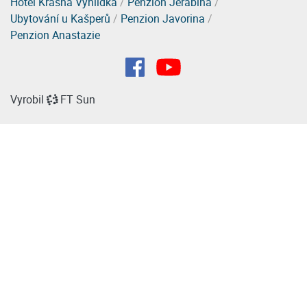
Hotel Krásná Vyhlídka
/
Penzion Jeřabina
/
Ubytování u Kašperů
/
Penzion Javorina
/
Penzion Anastazie
Vyrobil
FT Sun