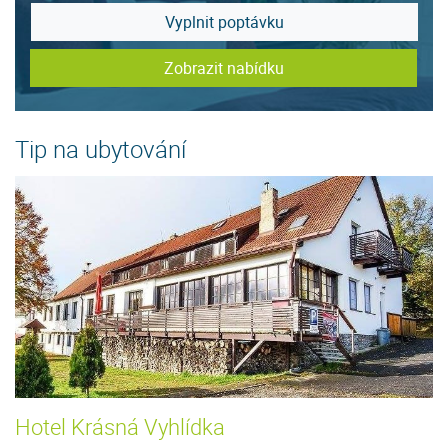
Vyplnit poptávku
Zobrazit nabídku
Tip na ubytování
Hotel Krásná Vyhlídka
P