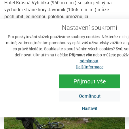
ít
Hotel Krásná Vyhlídka (960 m n.m.) se jako jediný na
Pe
e
východní straně hory Javorník (1066 m n. m.) může
j
pochlubit jedinečnou polohou umožňující...
m
Cena: 510 Kč za osobu / noc
C
Nastavení soukromí
e
více
Pro poskytování služeb používáme soubory cookies. Některé z nich 
nutné, zatímco jiné nám pomohou vylepšit váš uživatelský zážitek a ry
co právě hledáte. Souhlasíte s používáním všech cookies? Svůj 
definovat kliknutím na tlačítko
Přijmout vše
nebo můžete použív
Doporučujeme
odmítnout
.
Další informace
Přijmout vše
Odmítnout
Nastavit