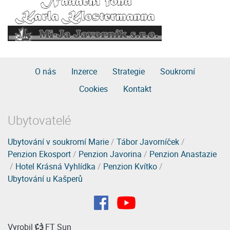
O nás
Inzerce
Strategie
Soukromí
Cookies
Kontakt
Ubytovatelé
Ubytování v soukromí Marie
/
Tábor Javorníček
/
Penzion Ekosport
/
Penzion Javorina
/
Penzion Anastazie
/
Hotel Krásná Vyhlídka
/
Penzion Kvítko
/
Ubytování u Kašperů
Vyrobil
FT Sun