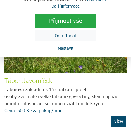
Další informace
Přijmout vše
Odmítnout
Nastavit
Tábor Javorníček
H
ě
Táborová základna s 15 chatkami pro 4
Ho
osoby zve malé i velké táborníky, všechny, kteří mají rádi
vý
přírodu. I dospěláci se mohou vrátit do dětských...
po
Cena: 600 Kč za pokoj / noc
C
e
více