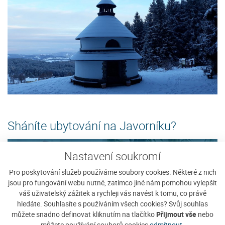
Sháníte ubytování na Javorníku?
Nastavení soukromí
Vyplnit poptávku
Pro poskytování služeb používáme soubory cookies. Některé z nich
jsou pro fungování webu nutné, zatímco jiné nám pomohou vylepšit
Zobrazit nabídku
váš uživatelský zážitek a rychleji vás navést k tomu, co právě
hledáte. Souhlasíte s používáním všech cookies? Svůj souhlas
můžete snadno definovat kliknutím na tlačítko
Přijmout vše
nebo
Tip na ubytování
můžete používání souborů cookies
odmítnout
.