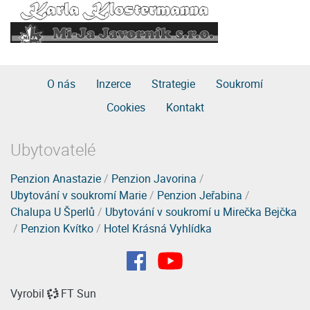
O nás
Inzerce
Strategie
Soukromí
Cookies
Kontakt
Ubytovatelé
Penzion Anastazie
/
Penzion Javorina
/
Ubytování v soukromí Marie
/
Penzion Jeřabina
/
Chalupa U Šperlů
/
Ubytování v soukromí u Mirečka Bejčka
/
Penzion Kvítko
/
Hotel Krásná Vyhlídka
Vyrobil
FT Sun