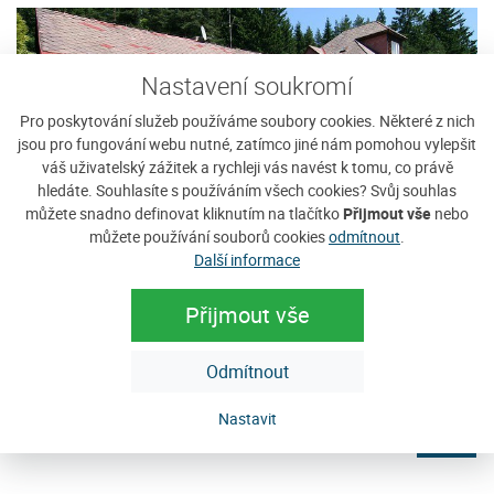
Nastavení soukromí
Pro poskytování služeb používáme soubory cookies. Některé z nich
jsou pro fungování webu nutné, zatímco jiné nám pomohou vylepšit
váš uživatelský zážitek a rychleji vás navést k tomu, co právě
hledáte. Souhlasíte s používáním všech cookies? Svůj souhlas
můžete snadno definovat kliknutím na tlačítko
Přijmout vše
nebo
můžete používání souborů cookies
odmítnout
.
Další informace
Penzion Javorina
U
Přijmout vše
Vítáme Vás v rodinném penzionu Javorina - Javorník na
Je
en
Šumavě. Příjemné rodinné prostředí penzionu Javorina
96
Vám nabízí ubytování pro rodinnou...
D
Odmítnout
Cena: 250 Kč za osobu / noc
C
Nastavit
e
více