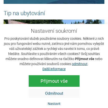
Tip na ubytování
Nastavení soukromí
Pro poskytování služeb používáme soubory cookies. Některé z nich
jsou pro fungování webu nutné, zatímco jiné nám pomohou vylepšit
váš uživatelský zážitek a rychleji vás navést k tomu, co právě
hledáte. Souhlasíte s používáním všech cookies? Svůj souhlas
můžete snadno definovat kliknutím na tlačítko
Přijmout vše
nebo
můžete používání souborů cookies
odmítnout
.
Další informace
Penzion Javorina
H
Přijmout vše
Vítáme Vás v rodinném penzionu Javorina - Javorník na
Ho
Šumavě. Příjemné rodinné prostředí penzionu Javorina
vý
Odmítnout
Vám nabízí ubytování pro rodinnou...
po
Nastavit
Cena: 250 Kč za osobu / noc
C