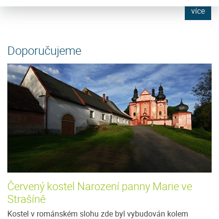
e
více
Doporučujeme
Červený kostel Narození panny Marie ve
Strašíně
Kostel v románském slohu zde byl vybudován kolem